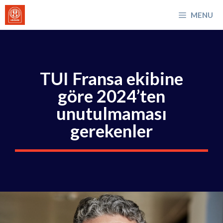
İçeriğe
MENU
atla
TUI Fransa ekibine
göre 2024’ten
unutulmaması
gerekenler