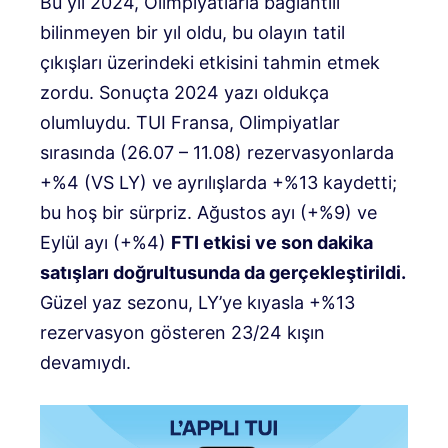
Bu yıl 2024, Olimpiyatlarla bağlantılı
bilinmeyen bir yıl oldu, bu olayın tatil
çıkışları üzerindeki etkisini tahmin etmek
zordu. Sonuçta 2024 yazı oldukça
olumluydu. TUI Fransa, Olimpiyatlar
sırasında (26.07 – 11.08) rezervasyonlarda
+%4 (VS LY) ve ayrılışlarda +%13 kaydetti;
bu hoş bir sürpriz. Ağustos ayı (+%9) ve
Eylül ayı (+%4)
FTI etkisi ve son dakika
satışları doğrultusunda da gerçekleştirildi.
Güzel yaz sezonu, LY’ye kıyasla +%13
rezervasyon gösteren 23/24 kışın
devamıydı.