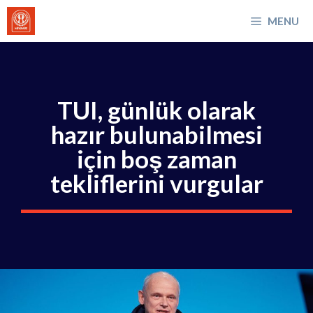
İçeriğe
MENU
atla
TUI, günlük olarak
hazır bulunabilmesi
için boş zaman
tekliflerini vurgular