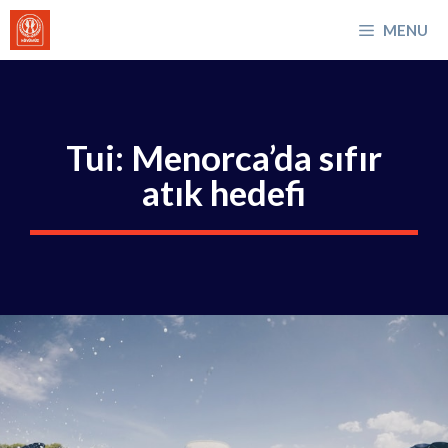
İçeriğe
MENU
atla
Tui: Menorca’da sıfır
atık hedefi