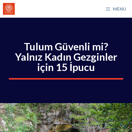
İçeriğe
MENU
atla
Tulum Güvenli mi?
Yalnız Kadın Gezginler
için 15 İpucu