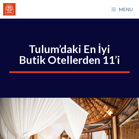
İçeriğe
MENU
atla
Tulum’daki En İyi
Butik Otellerden 11’i