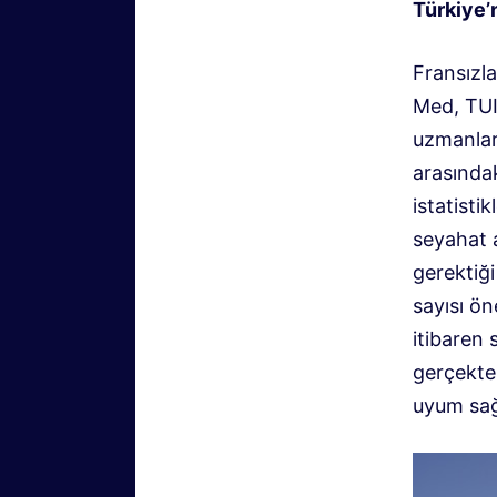
Türkiye’
Fransızl
Med, TUI
uzmanları
arasındak
istatist
seyahat a
gerektiği
sayısı ö
itibaren 
gerçekte
uyum sağ