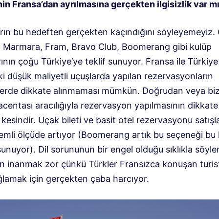
nin Fransa’dan ayrılmasına gerçekten ilgisizlik var m
arın bu hedeften gerçekten kaçındığını söyleyemeyiz.
 Marmara, Fram, Bravo Club, Boomerang gibi kulüp
nın çoğu Türkiye’ye teklif sunuyor. Fransa ile Türkiye
i düşük maliyetli uçuşlarda yapılan rezervasyonların
iklerde dikkate alınmaması mümkün. Doğrudan veya bi
centası aracılığıyla rezervasyon yapılmasının dikkate
 kesindir. Uçak bileti ve basit otel rezervasyonu satışl
nemli ölçüde artıyor (Boomerang artık bu seçeneği bu 
sunuyor). Dil sorununun bir engel olduğu sıklıkla söyle
n inanmak zor çünkü Türkler Fransızca konuşan turis
lamak için gerçekten çaba harcıyor.