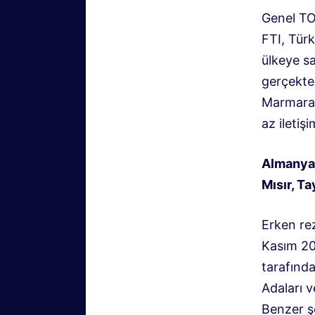
Genel TO’
FTI, Tür
ülkeye s
gerçekte
Marmara 
az iletiş
Almanya’
Mısır, T
Erken re
Kasım 20
tarafında
Adaları v
Benzer ş