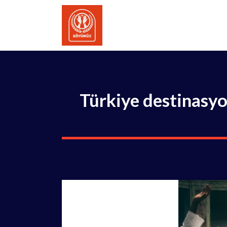
İçeriğe
atla
Türkiye destinasyo