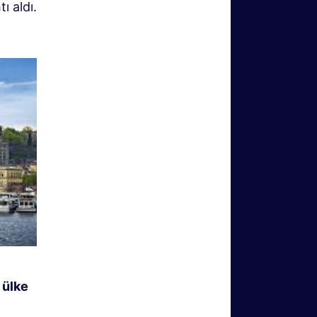
ı aldı.
 ülke