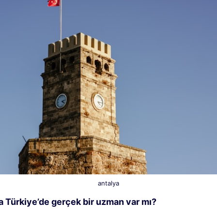
antalya
a Türkiye’de gerçek bir uzman var mı?