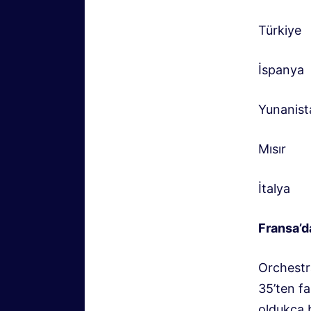
Türkiye
İspanya
Yunanist
Mısır
İtalya
Fransa’d
Orchestr
35’ten fa
oldukça 