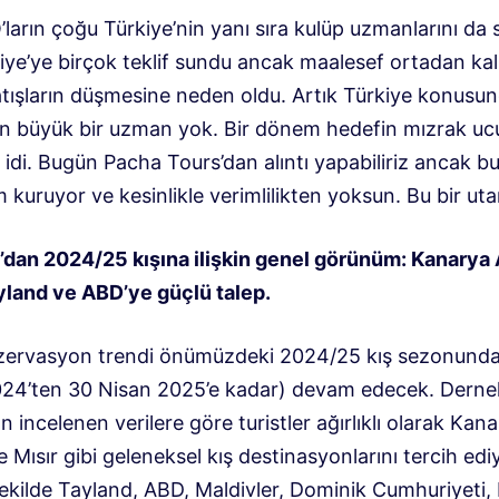
ların çoğu Türkiye’nin yanı sıra kulüp uzmanlarını da 
kiye’ye birçok teklif sundu ancak maalesef ortadan ka
atışların düşmesine neden oldu. Artık Türkiye konusu
n büyük bir uzman yok. Bir dönem hedefin mızrak uc
idi. Bugün Pacha Tours’dan alıntı yapabiliriz ancak b
im kuruyor ve kesinlikle verimlilikten yoksun. Bu bir ut
dan 2024/25 kışına ilişkin genel görünüm: Kanarya A
ayland ve ABD’ye güçlü talep.
zervasyon trendi önümüzdeki 2024/25 kış sezonunda
24’ten 30 Nisan 2025’e kadar) devam edecek. Derne
n incelenen verilere göre turistler ağırlıklı olarak Kan
e Mısır gibi geleneksel kış destinasyonlarını tercih edi
ekilde Tayland, ABD, Maldivler, Dominik Cumhuriyeti,