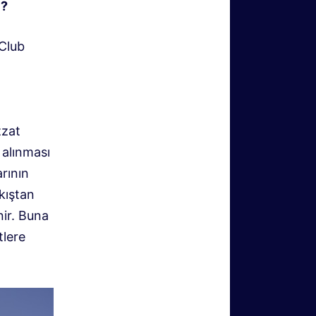
ı?
 Club
zzat
 alınması
arının
kıştan
nir. Buna
tlere