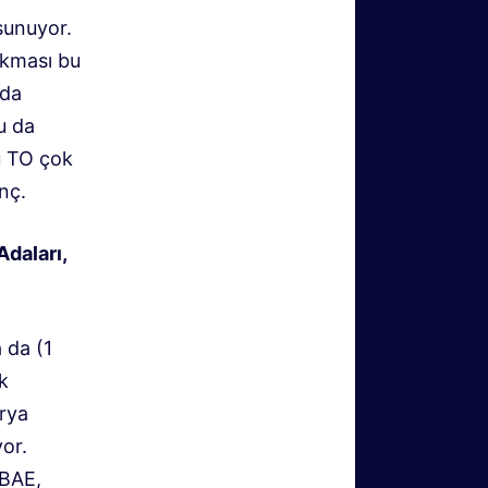
sunuyor.
lkması bu
nda
u da
u TO çok
anç.
daları,
 da (1
k
arya
yor.
 BAE,