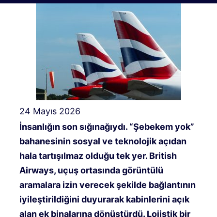
24 Mayıs 2026
İnsanlığın son sığınağıydı. “Şebekem yok”
bahanesinin sosyal ve teknolojik açıdan
hala tartışılmaz olduğu tek yer. British
Airways, uçuş ortasında görüntülü
aramalara izin verecek şekilde bağlantının
iyileştirildiğini duyurarak kabinlerini açık
alan ek binalarına dönüştürdü. Lojistik bir