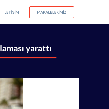
MAKALELERIMIZ
İLETIŞIM
laması yarattı