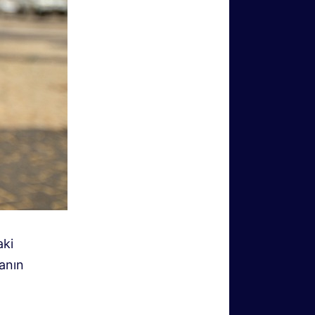
aki
anın