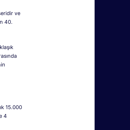
eridir ve
in 40.
klaşık
rasında
nin
ık 15.000
e 4