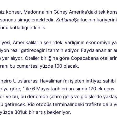
siz konser, Madonna'nın Güney Amerika'daki tek kons
 sonunu simgelemektedir.
Kutlama
Şarkıcının kariyerin
nü kutladığı etkinlik.
iyesi, Amerikalıların şehirdeki varlığının ekonomiye ya
yon reali getireceğini tahmin ediyor. Faydalananlar a
e yer alıyor. Oteller birliğine göre Copacabana otelleri
oranı bu cumartesi yüzde 100 olacak.
neiro Uluslararası Havalimanı'nı işleten imtiyaz sahibi
'ya göre, 1 ile 6 Mayıs tarihleri ​​arasında 170 ek uçuş
yor ve bu, bu dönemde şehre geliş ve gidişlerde yaklaş
cu getirecek. Rio otobüs terminalindeki trafikte de 3 v
yüzde 30'luk bir artış bekleniyor.