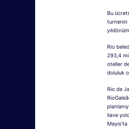
Bu ücret
turnenin
yıldönümü
Rio beled
293,4 mil
oteller d
doluluk 
Rio de Ja
RioGaleão
planlanı
ilave yol
Mayıs'ta 