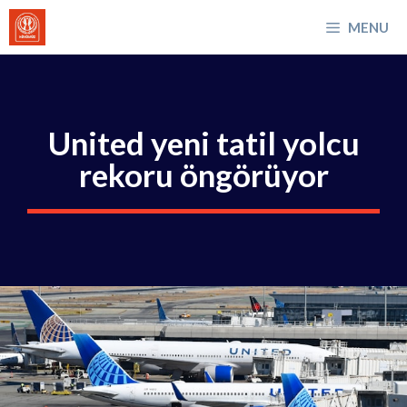
İçeriğe
MENU
atla
United yeni tatil yolcu
rekoru öngörüyor