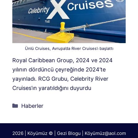
Ünlü Cruises, Avrupa’da River Cruises’ı başlattı
Royal Caribbean Group, 2024 ve 2024
yılının dördüncü çeyreğinde 2024’te
yayınladı. RCG Grubu, Celebrity River
Cruises’ın yaratıldığını duyurdu
Kategoriler
Haberler
2026 | Köyümüz © | Gezi Blogu | Köyümü
z@aol.com