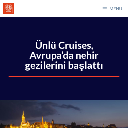
İçeriğe
MENU
atla
Ünlü Cruises,
Avrupa’da nehir
gezilerini başlattı