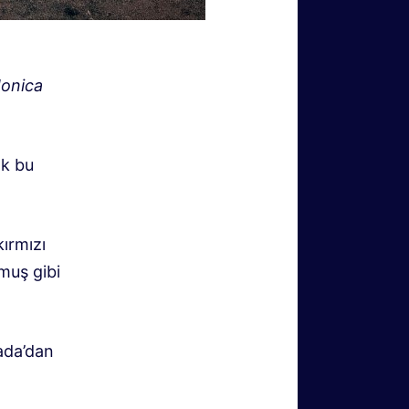
Monica
ak bu
kırmızı
muş gibi
vada’dan