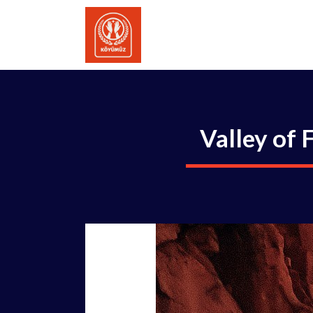
İçeriğe
atla
Valley of 