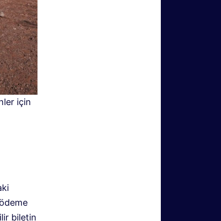
ler için
aki
e ödeme
ir biletin