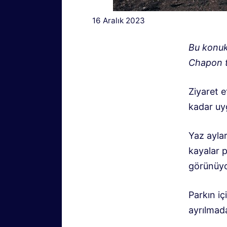
16 Aralık 2023
Bu konuk
Chapon t
Ziyaret e
kadar uyg
Yaz aylar
kayalar p
görünüyo
Parkın iç
ayrılmada