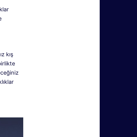
klar
e
ız kış
irlikte
eceğiniz
lıklar