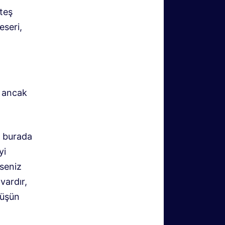
teş
eseri,
, ancak
ı burada
yi
rseniz
vardır,
rüşün