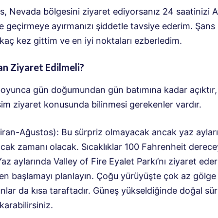
s, Nevada bölgesini ziyaret ediyorsanız 24 saatinizi A
e geçirmeye ayırmanızı şiddetle tavsiye ederim. Şans 
kaç kez gittim ve en iyi noktaları ezberledim.
n Ziyaret Edilmeli?
 boyunca gün doğumundan gün batımına kadar açıktır
im ziyaret konusunda bilinmesi gerekenler vardır.
iran-Ağustos): Bu sürpriz olmayacak ancak yaz aylar
sıcak zamanı olacak. Sıcaklıklar 100 Fahrenheit derece
 Yaz aylarında Valley of Fire Eyalet Parkı’nı ziyaret ede
en başlamayı planlayın. Çoğu yürüyüşte çok az gölge 
nlar da kısa taraftadır. Güneş yükseldiğinde doğal sü
karabilirsiniz.