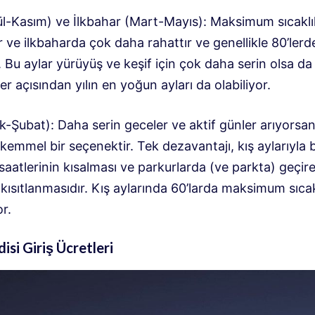
ül-Kasım) ve İlkbahar (Mart-Mayıs): Maksimum sıcaklı
ve ilkbaharda çok daha rahattır ve genellikle 80’lerd
 Bu aylar yürüyüş ve keşif için çok daha serin olsa da
ler açısından yılın en yoğun ayları da olabiliyor.
ık-Şubat): Daha serin geceler ve aktif günler arıyorsan
kemmel bir seçenektir. Tek dezavantajı, kış aylarıyla b
 saatlerinin kısalması ve parkurlarda (ve parkta) geçir
ısıtlanmasıdır. Kış aylarında 60’larda maksimum sıcak
r.
isi Giriş Ücretleri