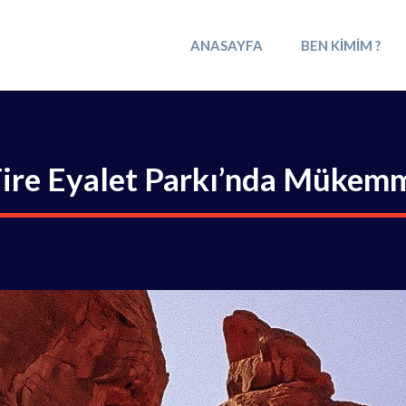
ANASAYFA
BEN KIMIM ?
Fire Eyalet Parkı’nda Mükem