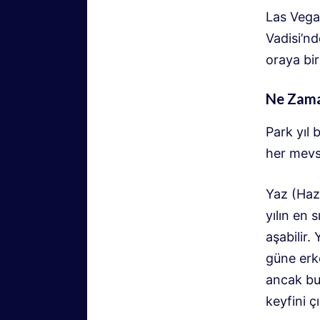
Las Vega
Vadisi’nd
oraya bir
Ne Zama
Park yıl
her mevs
Yaz (Haz
yılın en 
aşabilir.
güne erk
ancak bu
keyfini çı