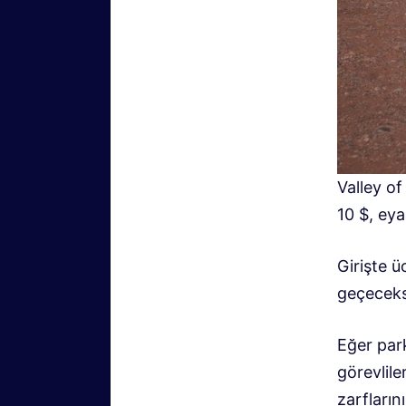
Valley of
10 $, eya
Girişte ü
geçeceks
Eğer par
görevlil
zarfların