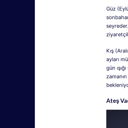
Güz (Eyl
sonbahar 
seyreder.
ziyaretçi
Kış (Aral
ayları mü
gün ışığı
zamanın k
bekleniyo
Ateş Vad