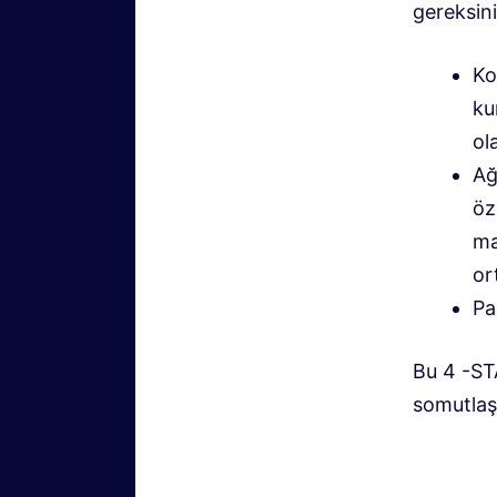
gereksin
Ko
ku
ol
Ağ
öz
ma
or
Pa
Bu 4 -STA
somutlaşt