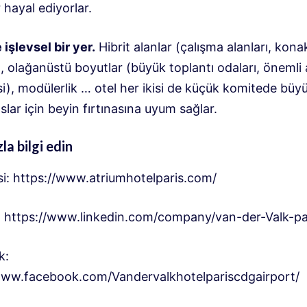
hayal ediyorlar.
işlevsel bir yer.
Hibrit alanlar (çalışma alanları, kon
, olağanüstü boyutlar (büyük toplantı odaları, önemli 
i), modülerlik … otel her ikisi de küçük komitede büy
lar için beyin fırtınasına uyum sağlar.
la bilgi edin
si: https://www.atriumhotelparis.com/
: https://www.linkedin.com/company/van-der-Valk-pa
k:
www.facebook.com/Vandervalkhotelpariscdgairport/