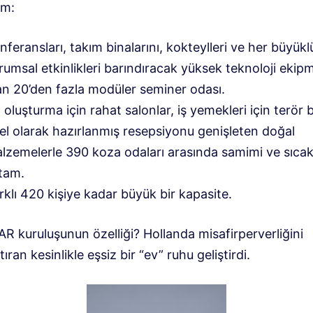
im:
nferansları, takım binalarını, kokteylleri ve her büyükl
rumsal etkinlikleri barındıracak yüksek teknoloji ekipm
an 20’den fazla modüler seminer odası.
 oluşturma için rahat salonlar, iş yemekleri için terör 
el olarak hazırlanmış resepsiyonu genişleten doğal
lzemelerle 390 koza odaları arasında samimi ve sıcak
tam.
rklı 420 kişiye kadar büyük bir kapasite.
R kuruluşunun özelliği? Hollanda misafirperverliğini
ıran kesinlikle eşsiz bir “ev” ruhu geliştirdi.