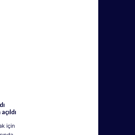
 ​​
 açıldı
k için
ısında