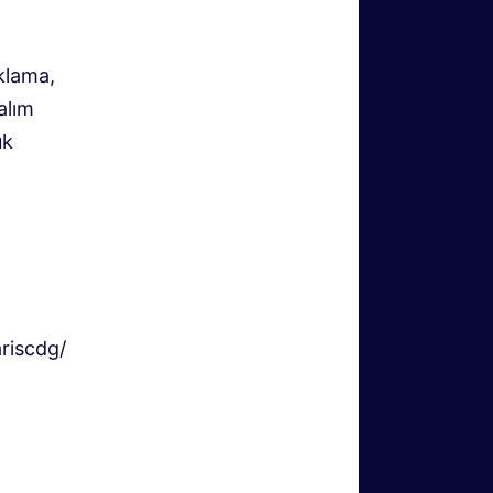
aklama,
alım
ük
riscdg/