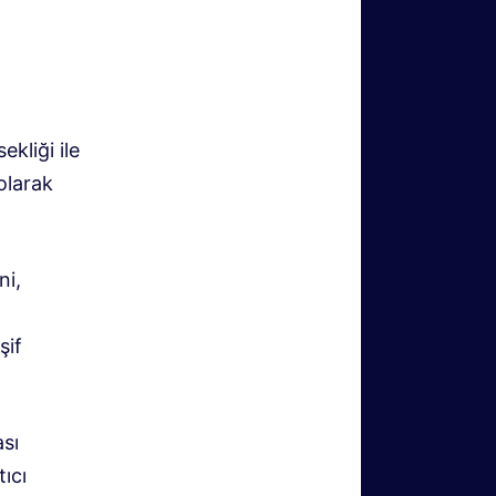
kliği ile
olarak
ni,
şif
sı
ıcı