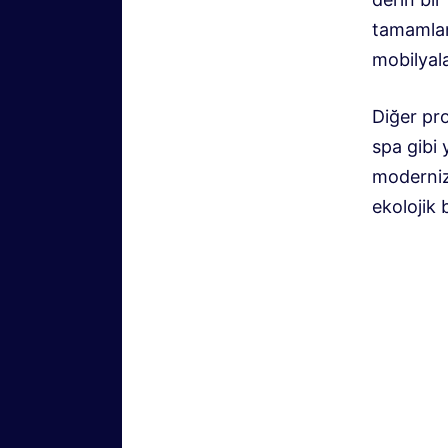
tamamlan
mobilyala
Diğer pr
spa gibi 
moderniz
ekolojik 