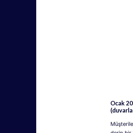
Ocak 202
(duvarla
Müşteril
derin bir