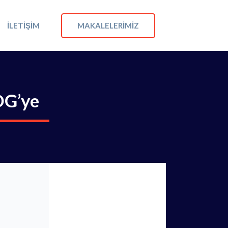
MAKALELERIMIZ
İLETIŞIM
DG’ye