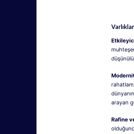
Varlıkla
Etkileyic
muhteşem
düşünülü
Modernit
rahatlama
dünyanın
arayan g
Rafine v
olduğunda