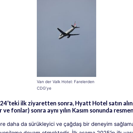
Van der Valk Hotel: Farelerden
CDG’ye
4’teki ilk ziyaretten sonra, Hyatt Hotel satın alındı
r ve fonlar) sonra aynı yılın Kasım sonunda resmen
ere daha da sürükleyici ve çağdaş bir deneyim sağlama
 yenileme devam etmektedir. İlk aşama 2025’in ilk yar