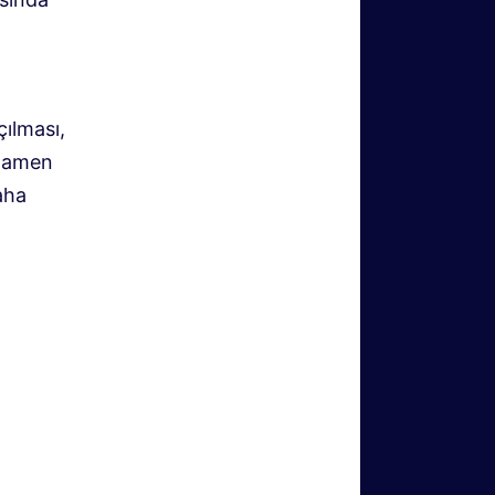
ılması,
amamen
aha