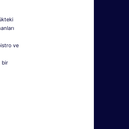
ükteki
anları
bistro ve
 bir