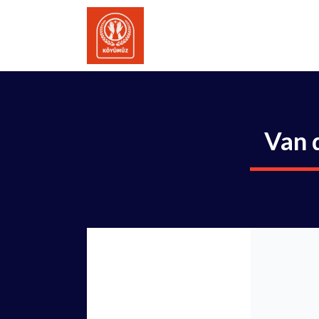
İçeriğe
atla
Van 