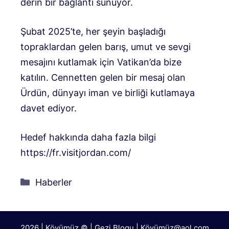
derin bir bağlantı sunuyor.
Şubat 2025’te, her şeyin başladığı
topraklardan gelen barış, umut ve sevgi
mesajını kutlamak için Vatikan’da bize
katılın. Cennetten gelen bir mesaj olan
Ürdün, dünyayı iman ve birliği kutlamaya
davet ediyor.
Hedef hakkında daha fazla bilgi
https://fr.visitjordan.com/
Kategoriler
Haberler
2026 | Köyümüz © | Gezi Blogu | Köyümü
z@aol.com