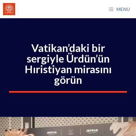
İçeriğe
MENU
atla
Vatikan’daki bir
sergiyle Ürdün’ün
Hıristiyan mirasını
görün