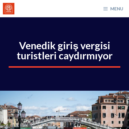
İçeriğe
MENU
atla
Venedik giriş vergisi
turistleri caydırmıyor