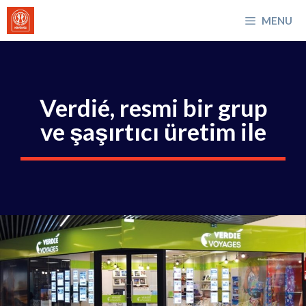
İçeriğe
MENU
atla
Verdié, resmi bir grup
ve şaşırtıcı üretim ile