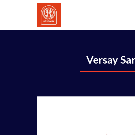
İçeriğe
atla
Versay Sar