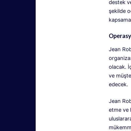
destek ve
şekilde 
kapsamak
Operasyo
Jean Rob
organiza
olacak. İ
ve müşte
edecek.
Jean Robe
etme ve h
uluslara
mükemme