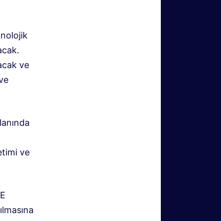
nolojik
acak.
acak ve
 ve
alanında
timi ve
CE
rılmasına