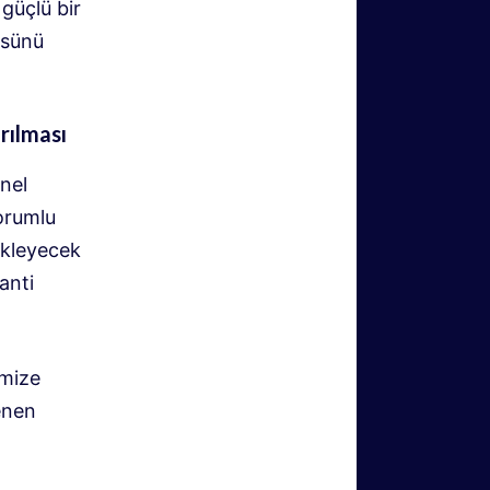
güçlü bir
üsünü
rılması
nel
orumlu
ekleyecek
anti
imize
enen