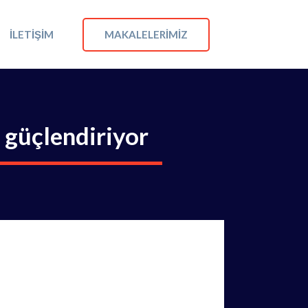
MAKALELERIMIZ
İLETIŞIM
 güçlendiriyor