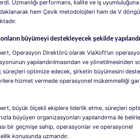
rdi. Uzmanlığı performans, kalite ve iş uyumluluğuna 
odaklanarak hem Çevik metodolojileri hem de V döng
tadır.
nların büyümeyi destekleyecek şekilde yapılandı
ert, Operasyon Direktörü olarak ViaXoft’un operasyo
syonunun yapılandırılmasından ve yönetilmesinden s
ç süreçleri optimize edecek, şirketin büyümesini dest
rilere hizmet vermede operasyonel mükemmelliği gar
rt, büyük ölçekli ekiplere liderlik etme, süreçleri opt
ızla büyüyen organizasyonları yapılandırma ile belirl
rası bir geçmişe sahip, operasyonlar ve operasyonel
llik konusunda uzmandır.