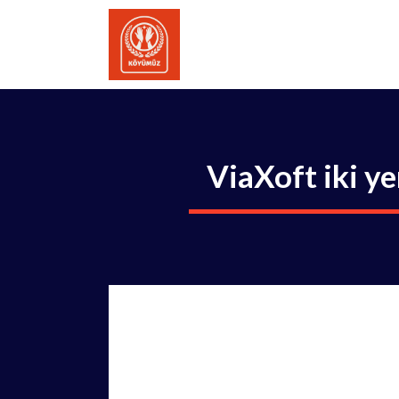
İçeriğe
atla
ViaXoft iki y