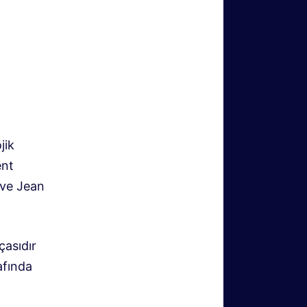
jik
ent
 ve Jean
çasıdır
afında