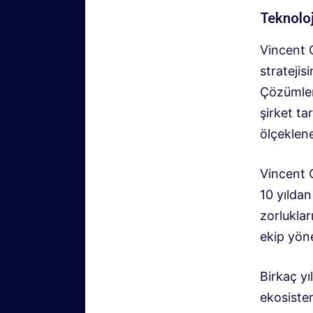
Teknoloji
Vincent G
strateji
Çözümler
şirket ta
ölçeklene
Vincent G
10 yıldan
zorlukla
ekip yöne
Birkaç y
ekosistem