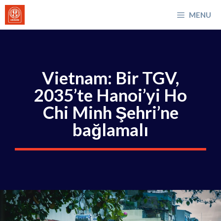
İçeriğe
MENU
atla
Vietnam: Bir TGV,
2035’te Hanoi’yi Ho
Chi Minh Şehri’ne
bağlamalı