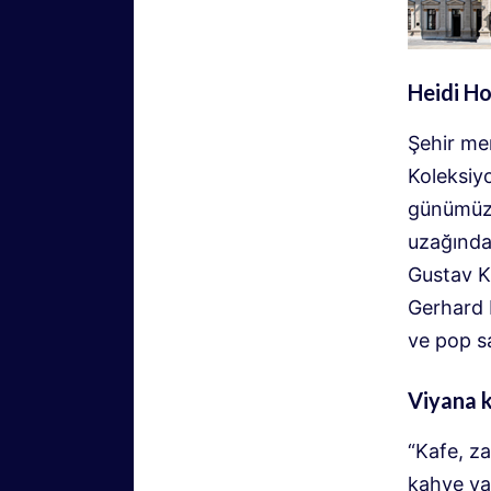
Heidi H
Şehir me
Koleksiy
günümüze
uzağında
Gustav K
Gerhard 
ve pop sa
Viyana 
“Kafe, z
kahve va