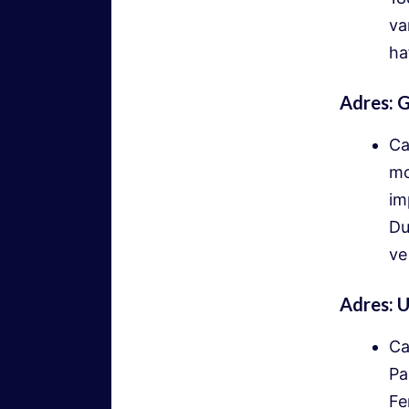
va
ha
Adres: 
Ca
mo
im
Du
ve
Adres: U
Ca
Pa
Fe