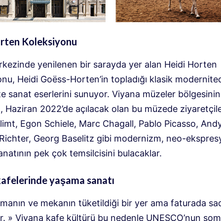
orten Koleksiyonu
rkezinde yenilenen bir sarayda yer alan Heidi Horten
onu, Heidi Goëss-Horten’in topladığı klasik modernit
 sanat eserlerini sunuyor. Viyana müzeler bölgesinin
, Haziran 2022’de açılacak olan bu müzede ziyaretçile
limt, Egon Schiele, Marc Chagall, Pablo Picasso, And
Richter, Georg Baselitz gibi modernizm, neo-ekspre
natının pek çok temsilcisini bulacaklar.
kafelerinde yaşama sanatı
amanın ve mekanın tüketildiği bir yer ama faturada s
r. » Viyana kafe kültürü bu nedenle UNESCO’nun som