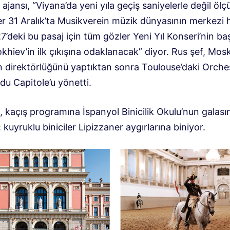
ajansı, “Viyana’da yeni yıla geçiş saniyelerle değil ölçü
Her 31 Aralık’ta Musikverein müzik dünyasının merkezi 
27’deki bu pasaj için tüm gözler Yeni Yıl Konseri’nin ba
hiev’in ilk çıkışına odaklanacak” diyor. Rus şef, Mos
n direktörlüğünü yaptıktan sonra Toulouse’daki Orche
du Capitole’u yönetti.
 kaçış programına İspanyol Binicilik Okulu’nun galası
i: kuyruklu biniciler Lipizzaner aygırlarına biniyor.