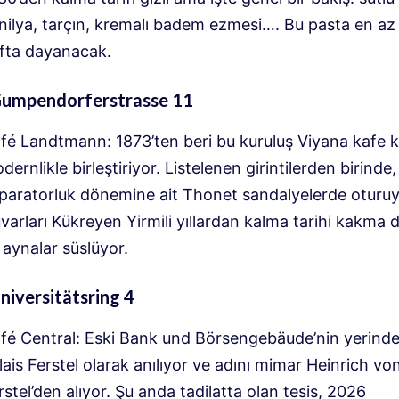
nilya, tarçın, kremalı badem ezmesi…. Bu pasta en az
fta dayanacak.
Gumpendorferstrasse 11
fé Landtmann: 1873’ten beri bu kuruluş Viyana kafe k
dernlikle birleştiriyor. Listelenen girintilerden birinde,
paratorluk dönemine ait Thonet sandalyelerde oturuy
varları Kükreyen Yirmili yıllardan kalma tarihi kakma 
 aynalar süslüyor.
niversitätsring 4
fé Central: Eski Bank und Börsengebäude’nin yerinde
lais Ferstel olarak anılıyor ve adını mimar Heinrich vo
rstel’den alıyor. Şu anda tadilatta olan tesis, 2026