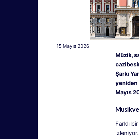
15 Mayıs 2026
Müzik, s
cazibesi
Şarkı Ya
yeniden i
Mayıs 20
Musikver
Farklı bi
izleniyor