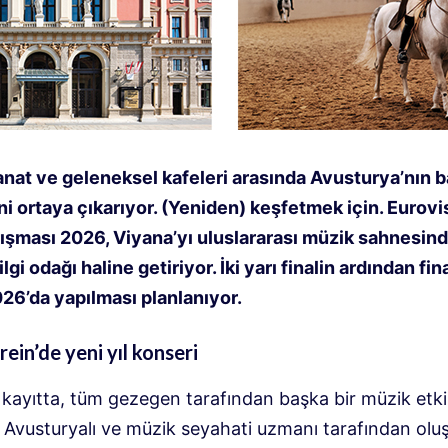
anat ve geleneksel kafeleri arasında Avusturya’nın 
ni ortaya çıkarıyor. (Yeniden) keşfetmek için. Eurovi
rışması 2026, Viyana’yı uluslararası müzik sahnesin
lgi odağı haline getiriyor. İki yarı finalin ardından fin
26’da yapılması planlanıyor.
ein’de yeni yıl konseri
r kayıtta, tüm gezegen tarafından başka bir müzik etki
. Avusturyalı ve müzik seyahati uzmanı tarafından olu