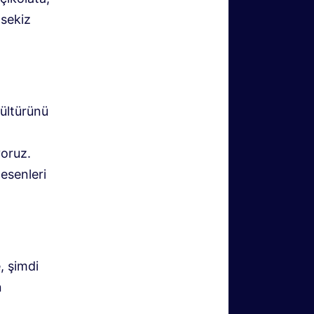
 sekiz
ültürünü
oruz.
desenleri
, şimdi
n