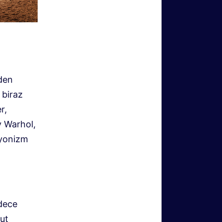
eden
 biraz
r,
y Warhol,
syonizm
adece
ut