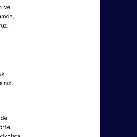
rı ve
tamda,
ruz.
ek
ınız.
nde
orte.
 çikolata,