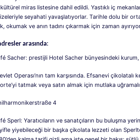
ültürel miras listesine dahil edildi. Yastıklı iç mekanla
vizeleriyle seyahati yavaşlatıyorlar. Tarihle dolu bir or
k, okumak ve anın tadını çıkarmak için zaman ayırıyo
dresler arasında:
fé Sacher: prestijli Hotel Sacher bünyesindeki kurum,
vlet Operası’nın tam karşısında. Efsanevi çikolatalı k
orte’yi tatmak veya satın almak için mutlaka uğramalıs
hilharmonikerstraße 4
fé Sperl: Yaratıcıların ve sanatçıların bu buluşma yeri
yifle yiyebileceği bir başka çikolata lezzeti olan Sperlt
80’den kalma tarifi gizli ama işte genel bir bakış: sütlü