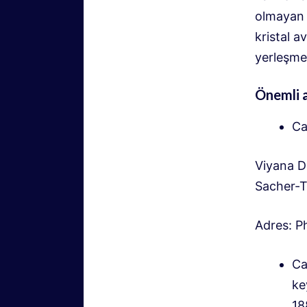
olmayan k
kristal a
yerleşme
Önemli a
Ca
Viyana De
Sacher-T
Adres: P
Ca
ke
18