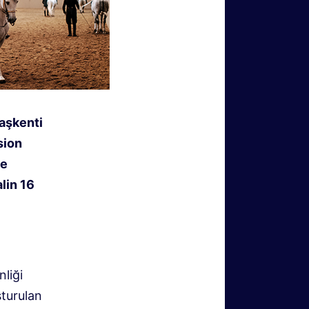
başkenti
sion
de
alin 16
nliği
şturulan