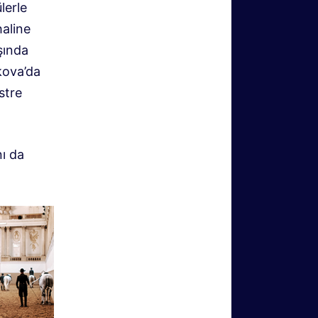
lerle
haline
şında
kova’da
stre
nı da