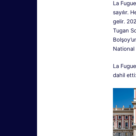
La Fugue 
sayılır. 
gelir. 20
Tugan Sok
Bolşoy’u
National 
La Fugue,
dahil ett