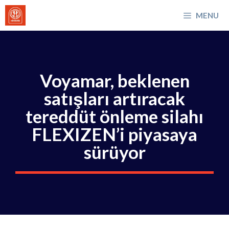
İçeriğe
MENU
atla
Voyamar, beklenen
satışları artıracak
tereddüt önleme silahı
FLEXIZEN’i piyasaya
sürüyor