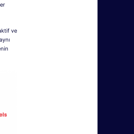
fer
ktif ve
 aynı
enin