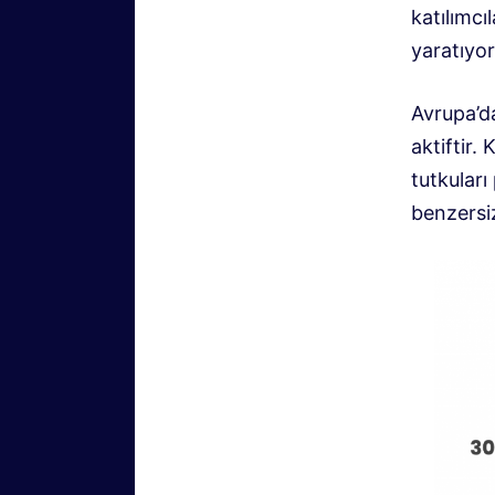
katılımcı
yaratıyor
Avrupa’d
aktiftir.
tutkular
benzersiz