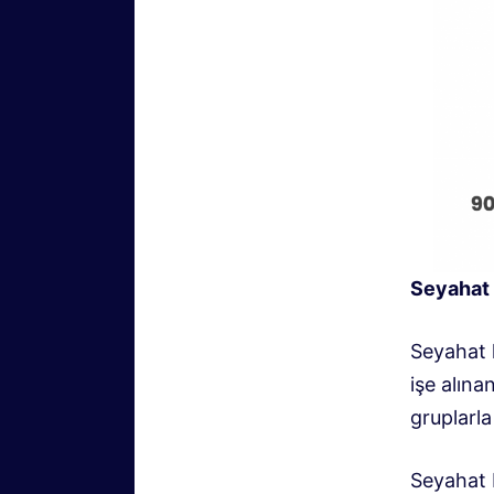
Seyahat 
Seyahat 
işe alına
gruplarla
Seyahat K