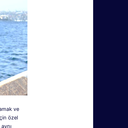
şamak ve
çin özel
 aynı