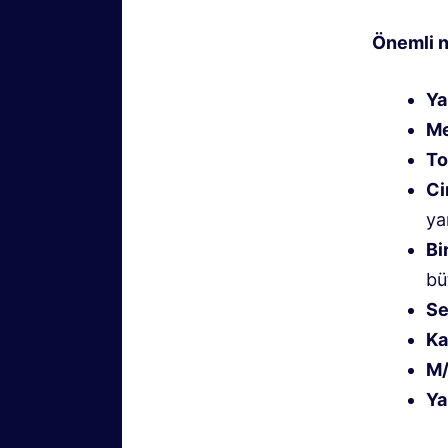
Önemli n
Ya
Me
To
Ci
ya
Bi
bü
Se
Ka
M/
Ya