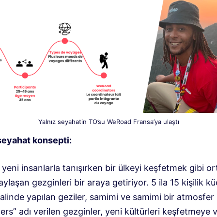
Yalnız seyahatin TO’su WeRoad Fransa’ya ulaştı
 seyahat konsepti:
eni insanlarla tanışırken bir ülkeyi keşfetmek gibi or
ylaşan gezginleri bir araya getiriyor. 5 ila 15 kişilik k
alinde yapılan geziler, samimi ve samimi bir atmosfer
s” adı verilen gezginler, yeni kültürleri keşfetmeye 