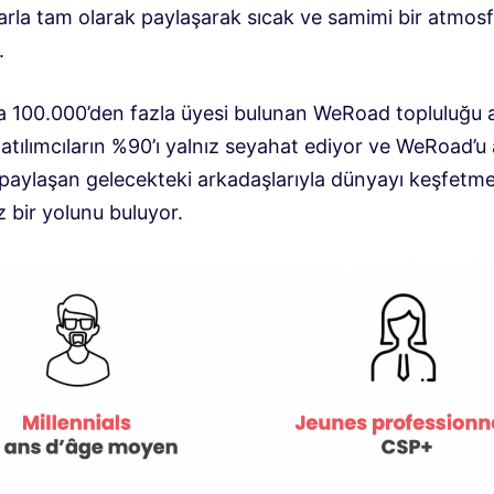
larla tam olarak paylaşarak sıcak ve samimi bir atmos
.
a 100.000’den fazla üyesi bulunan WeRoad topluluğu a
 Katılımcıların %90’ı yalnız seyahat ediyor ve WeRoad’u
ı paylaşan gelecekteki arkadaşlarıyla dünyayı keşfetm
 bir yolunu buluyor.