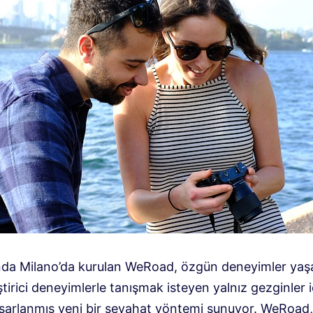
ında Milano’da kurulan WeRoad, özgün deneyimler ya
tirici deneyimlerle tanışmak isteyen yalnız gezginler i
asarlanmış yeni bir seyahat yöntemi sunuyor. WeRoad,