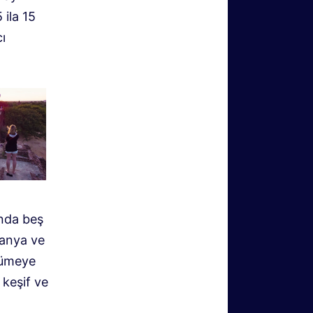
 ila 15
ı
anda beş
lmanya ve
yümeye
 keşif ve