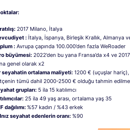
oktalar:
ratılış:
2017 Milano, İtalya
vcudiyet :
İtalya, İspanya, Birleşik Krallık, Almanya 
plum :
Avrupa çapında 100.000’den fazla WeRoader
ro büyümesi:
2022’den bu yana Fransa’da x4 ve 2017
na genel olarak x2
r seyahatin ortalama maliyeti:
1200 € (uçuşlar hariç)
tçenin tümü dahil 2000-2500 € olduğu tahmin edilme
yahat grupları:
5 ila 15 katılımcı
tılımcılar:
25 ila 49 yaş arası, ortalama yaş 35
F dağılımı:
%57 kadın / %43 erkek
lnız seyahat edenlerin oranı:
%90