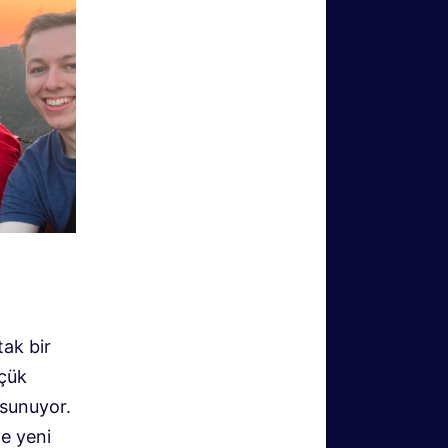
tak bir
üçük
 sunuyor.
ve yeni