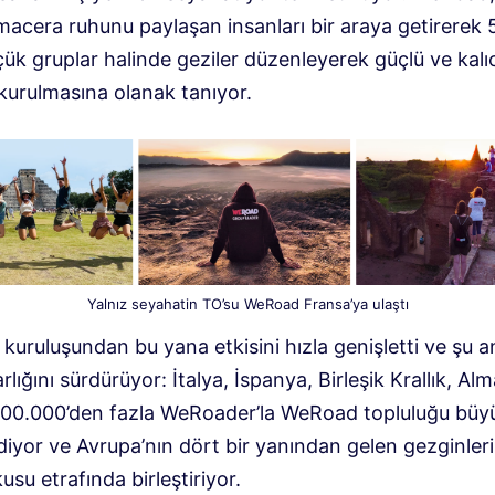
macera ruhunu paylaşan insanları bir araya getirerek 5
üçük gruplar halinde geziler düzenleyerek güçlü ve kalıc
kurulmasına olanak tanıyor.
Yalnız seyahatin TO’su WeRoad Fransa’ya ulaştı
kuruluşundan bu yana etkisini hızla genişletti ve şu 
rlığını sürdürüyor: İtalya, İspanya, Birleşik Krallık, A
100.000’den fazla WeRoader’la WeRoad topluluğu bü
iyor ve Avrupa’nın dört bir yanından gelen gezginleri
kusu etrafında birleştiriyor.