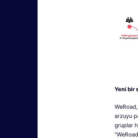
Yeni bir
WeRoad, y
arzuyu pa
gruplar h
“WeRoader