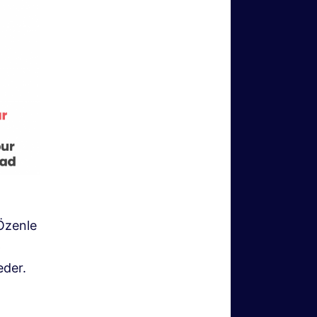
Özenle
p
eder.