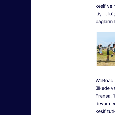
keşif ve 
kişilik k
bağların 
WeRoad, 
ülkede va
Fransa. 
devam ed
keşif tut