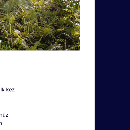
ilk kez
enüz
ı