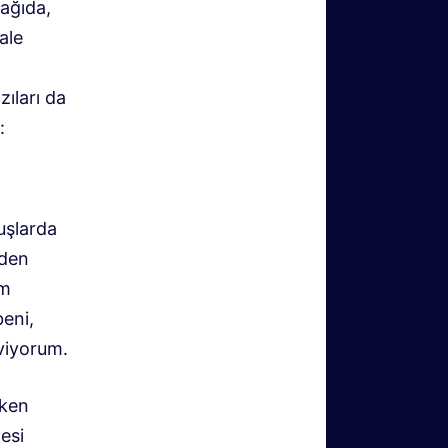
şağıda,
ale
ıları da
:
uşlarda
eden
im
beni,
eviyorum.
rken
tesi