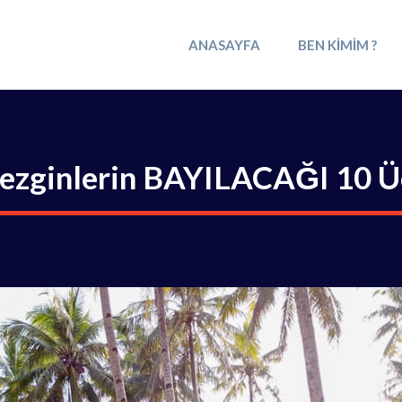
ANASAYFA
BEN KIMIM ?
Gezginlerin BAYILACAĞI 10 Ü