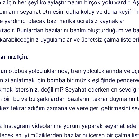
iz için her şeyi kolaylaştırmanın birçok yolu vardır. A
dınların seyahat etmesini daha kolay ve daha keyifli h
e yardımcı olacak bazı harika ücretsiz kaynaklar
tadır. Bunlardan bazılarını benim oluşturduğum ve baz
ıkarabileceğiniz uygulamalar ve ücretsiz çalma listeleri
arınız İçin:
un otobüs yolculuklarında, tren yolculuklarında ve uç
nizi anlatmak için bomba bir müzik eşliğinde pencer
akmak istersiniz, değil mi? Seyahat ederken en sevdiğ
 biri bu ve bu şarkılardan bazılarını tekrar duymanın 
k kez tekrarladığım zamana ve yere geri getirmesini s
ız Instagram videolarıma yorum yaparak seyahat ede
lecek en iyi müziklerden bazılarını içeren bir çalma lis