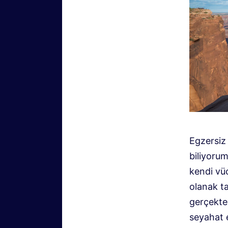
Egzersiz 
biliyoru
kendi vü
olanak ta
gerçekte
seyahat e