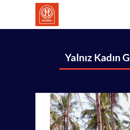
İçeriğe
atla
Yalnız Kadın 