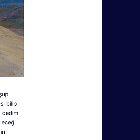
uşup
i bilip
a dedim
ileceği
gin