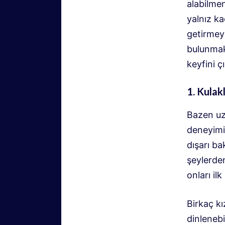
alabilmen
yalnız ka
getirmey
bulunmak
keyfini ç
1. Kulakl
Bazen uz
deneyimi
dışarı b
şeylerden
onları il
Birkaç k
dinlenebi