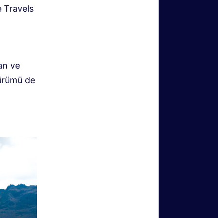
e Travels
ran ve
sürümü de