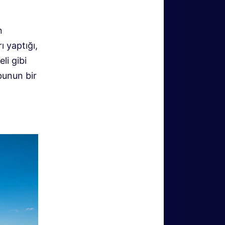
n
ı yaptığı,
li gibi
bunun bir