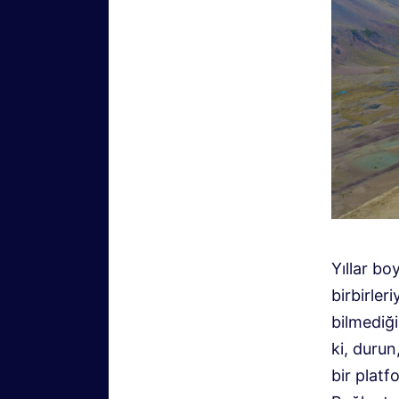
Yıllar b
birbirler
bilmediğ
ki, durun
bir plat