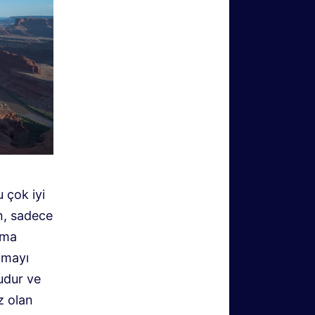
 çok iyi
n, sadece
ama
lmayı
udur ve
z olan