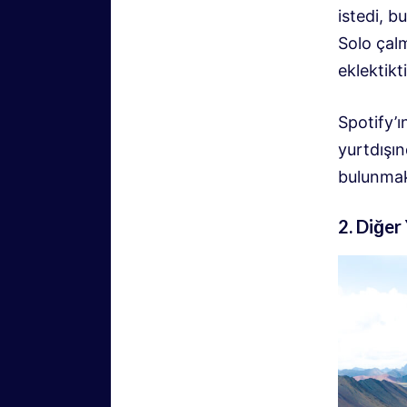
istedi, 
Solo çalm
eklektikti
Spotify’ı
yurtdışın
bulunmak
2. Diğer