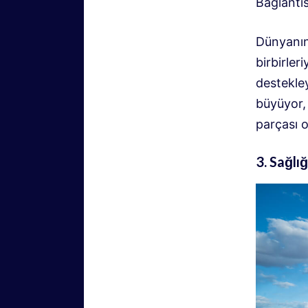
Bağlantı
Dünyanın
birbirler
destekley
büyüyor,
parçası o
3. Sağlığ