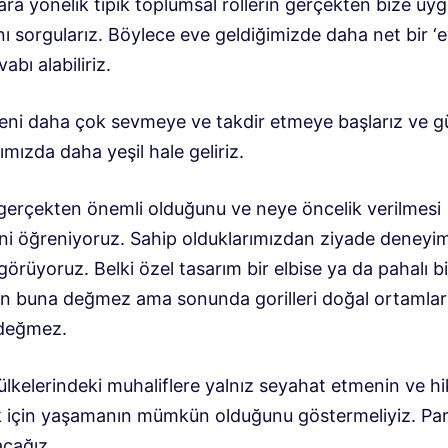
ara yönelik tipik toplumsal rollerin gerçekten bize uy
ı sorgularız. Böylece eve geldiğimizde daha net bir ‘
vabı alabiliriz.
eni daha çok sevmeye ve takdir etmeye başlarız ve g
mızda daha yeşil hale geliriz.
 gerçekten önemli olduğunu ve neye öncelik verilmesi
ini öğreniyoruz. Sahip olduklarımızdan ziyade deneyim
görüyoruz. Belki özel tasarım bir elbise ya da pahalı bi
on buna değmez ama sonunda gorilleri doğal ortamlar
değmez.
ülkelerindeki muhaliflere yalnız seyahat etmenin ve h
 için yaşamanın mümkün olduğunu göstermeliyiz. Pa
acağız.