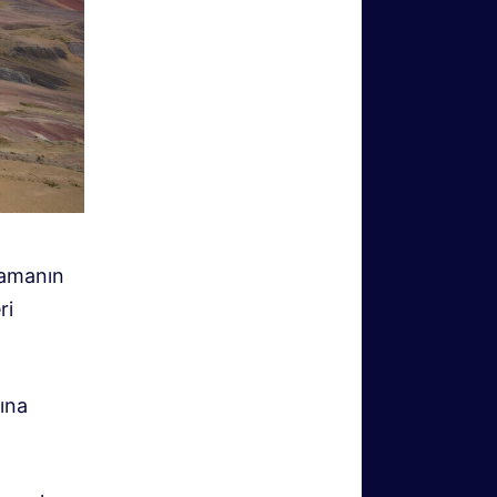
şamanın
ri
kına