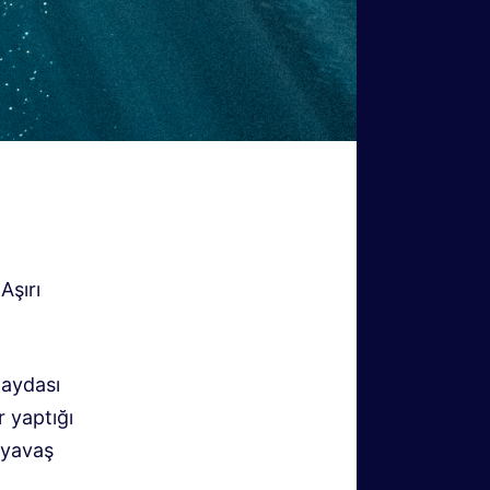
Aşırı
Faydası
r yaptığı
 yavaş