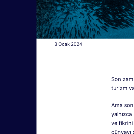
8 Ocak 2024
Son zaman
turizm va
Ama sonr
yalnızca 
ve fikrin
dünyayı d