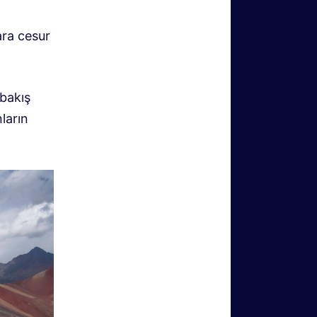
ara cesur
 bakış
ların