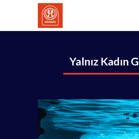
İçeriğe
atla
Yalnız Kadın G