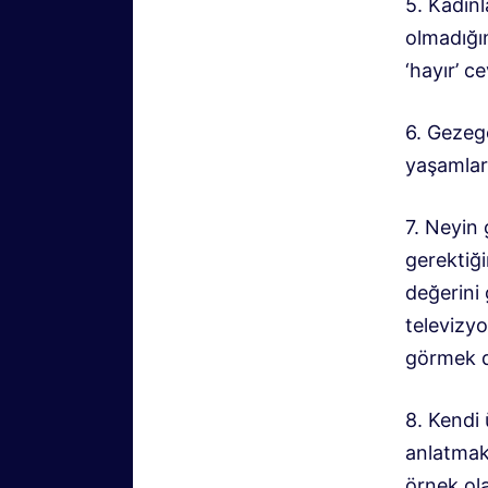
5. Kadınl
olmadığın
‘hayır’ ce
6. Gezeg
yaşamları
7. Neyin
gerektiğ
değerini 
televizy
görmek 
8. Kendi 
anlatmak
örnek ol