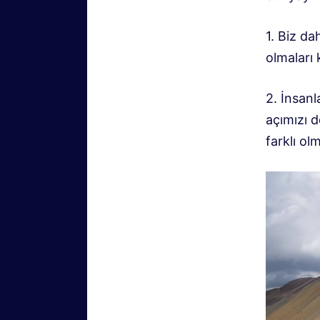
1. Biz da
olmaları
2. İnsanl
açımızı d
farklı ol