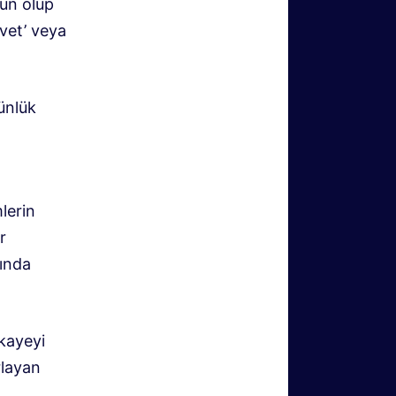
gun olup
evet’ veya
ünlük
lerin
r
ında
ikayeyi
rlayan