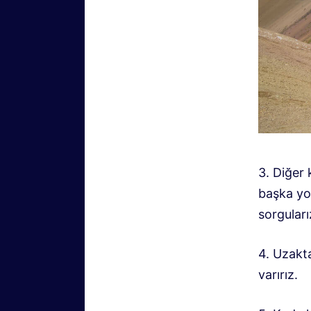
3. Diğer
başka yol
sorguları
4. Uzakta
varırız.