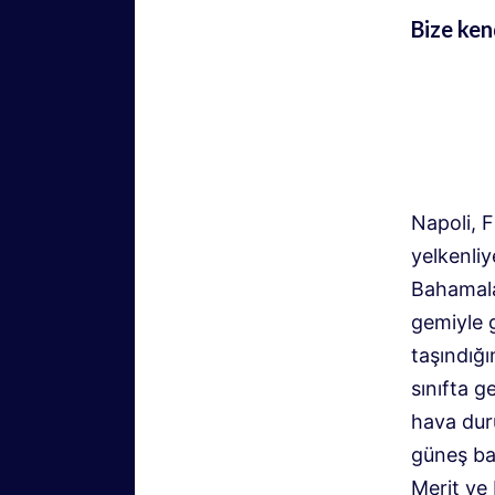
Bize ken
Napoli, F
yelkenli
Bahamala
gemiyle 
taşındığ
sınıfta g
hava dur
güneş bal
Merit ve