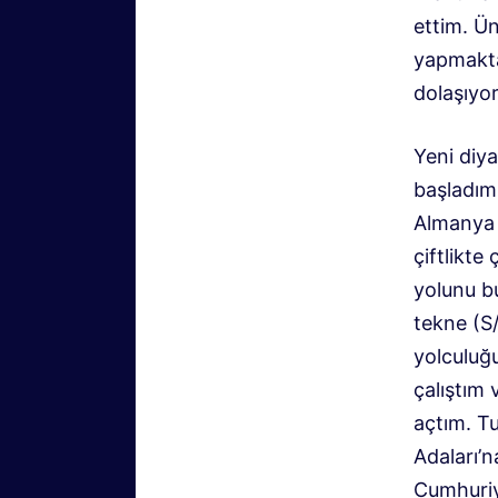
ettim. Ü
yapmakta
dolaşıyo
Yeni diy
başladım
Almanya 
çiftlikte
yolunu b
tekne (S
yolculuğ
çalıştım
açtım. T
Adaları’
Cumhuriy