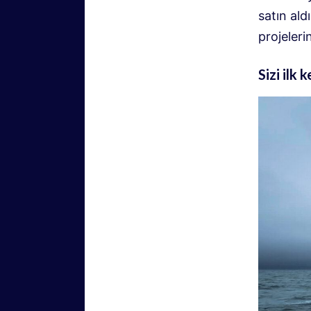
satın al
projeler
Sizi ilk