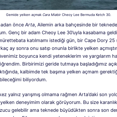
Gemide yelken açmak
Cara Mia
bir Cheoy Lee Bermuda Ketch 30.
lmadan önce
Arta
, Ailemin arka bahçesinde bir tekned
um. Genç bir adam Cheoy Lee 30’uyla kasabama geldi
ürettebata katılmamı istediği gün, bir Cape Dory 25 
rkaç ay sonra onu satıp onunla birlikte yelken açmıştı
rüvenimiz boyunca kendi yeteneklerim ve yargılarım h
öğrendim. Birbirimizi geride tutmaya başladığımız açı
ıktığında, kalbimde tek başıma yelken açmam gerektiğ
bileceğimi biliyordum.
kez yalnız yarışmış olmama rağmen Arta’daki son yo
ız yelken deneyimim olarak görüyorum. Bu size karanlı
zucu gelebilir ama teknede büyüdükten sonra son de