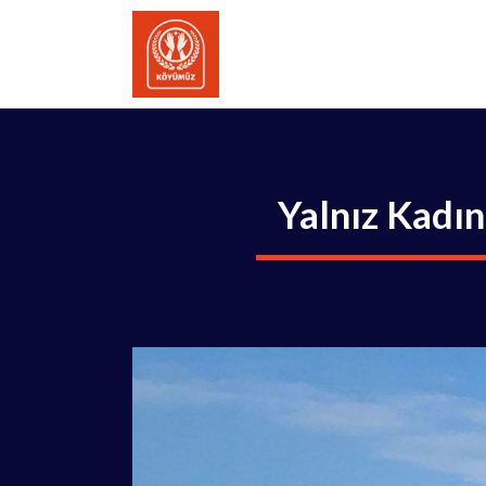
İçeriğe
atla
Yalnız Kadın