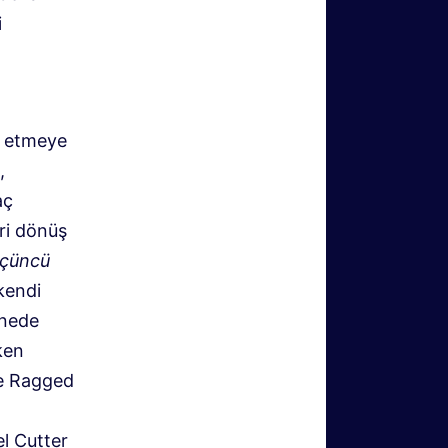
i
t etmeye
,
aç
eri dönüş
çüncü
kendi
knede
ken
ve Ragged
l Cutter