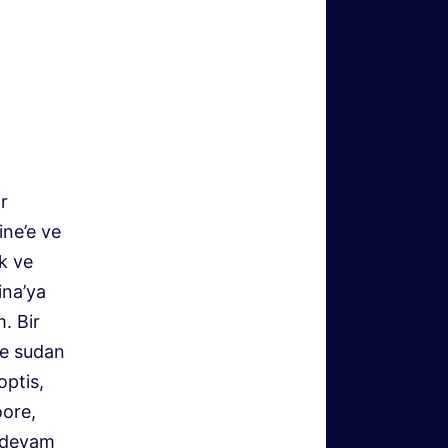
r
ine’e ve
k ve
ina’ya
. Bir
 ve sudan
ptis,
oore,
a devam