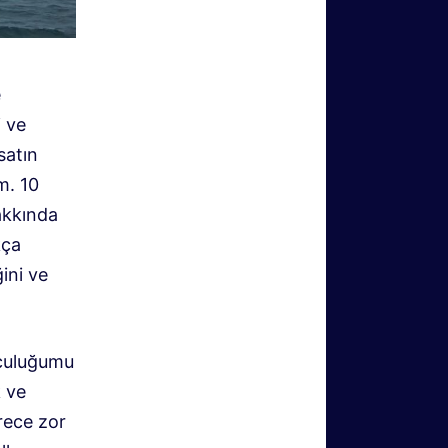
e
 ve
satın
m. 10
akkında
kça
ini ve
lculuğumu
k ve
rece zor