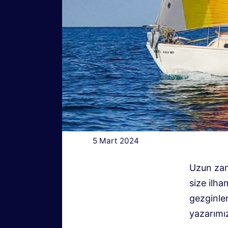
5 Mart 2024
Uzun zam
size ilha
gezginler
yazarımız