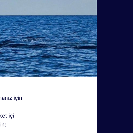
anız için
et içi
in: