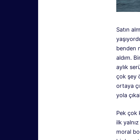
Satın a
yaşıyord
benden m
aldım. Bi
aylık se
çok şey 
ortaya ç
yola çıka
Pek çok 
ilk yaln
moral bo