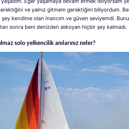
t yaşadım. Eğer yaşamaya devam etmek istiyorsam y
rektiğini ve yalnız gitmem gerektiğini biliyordum. Be
k şey kendime olan inancım ve güven seviyemdi. Bunu
tan sonra beni denizden alıkoyan hiçbir şey kalmadı.
lmaz solo yelkencilik anılarınız neler?