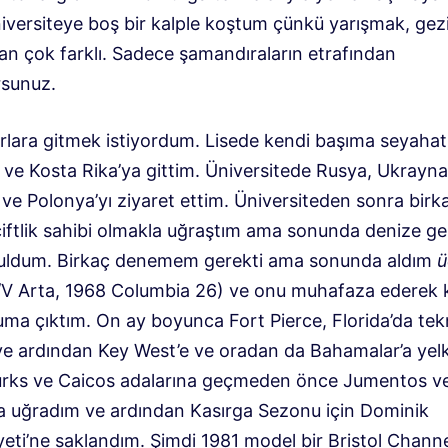
niversiteye boş bir kalple koştum çünkü yarışmak, gez
n çok farklı. Sadece şamandıraların etrafından
rsunuz.
arlara gitmek istiyordum. Lisede kendi başıma seyaha
 ve Kosta Rika’ya gittim. Üniversitede Rusya, Ukrayna
ve Polonya’yı ziyaret ettim. Üniversiteden sonra birk
 çiftlik sahibi olmakla uğraştım ama sonunda denize g
uldum. Birkaç denemem gerekti ama sonunda aldım
ü
/V Arta, 1968 Columbia 26) ve onu muhafaza ederek 
uma çıktım. On ay boyunca Fort Pierce, Florida’da te
 ve ardından Key West’e ve oradan da Bahamalar’a yel
urks ve Caicos adalarına geçmeden önce Jumentos 
na uğradım ve ardından Kasırga Sezonu için Dominik
eti’ne saklandım. Şimdi 1981 model bir Bristol Channe