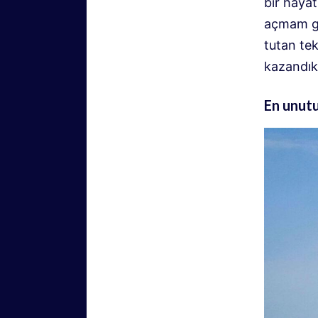
bir haya
açmam ge
tutan te
kazandık
En unutu