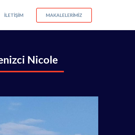
MAKALELERIMIZ
İLETIŞIM
enizci Nicole