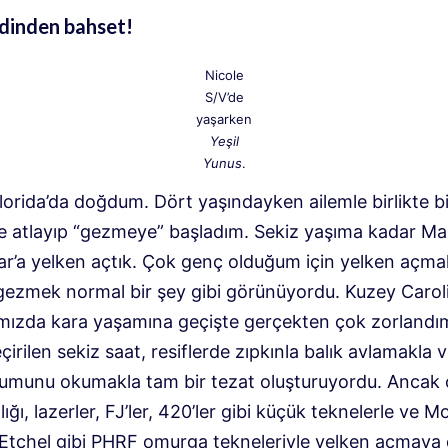
dinden bahset!
Nicole
S/V’de
yaşarken
Yeşil
Yunus
.
lorida’da doğdum. Dört yaşındayken ailemle birlikte bi
ye atlayıp “gezmeye” başladım. Sekiz yaşıma kadar Ma
r’a yelken açtık. Çok genç olduğum için yelken açma
gezmek normal bir şey gibi görünüyordu. Kuzey Carol
ımızda kara yaşamına geçişte gerçekten çok zorlandım
eçirilen sekiz saat, resiflerde zıpkınla balık avlamakla
umunu okumakla tam bir tezat oluşturuyordu. Ancak o
ığı, lazerler, FJ’ler, 420’ler gibi küçük teknelerle ve M
 Etchel gibi PHRF omurga tekneleriyle yelken açmay