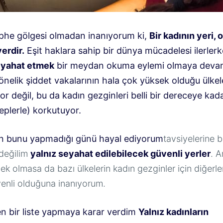
üphe gölgesi olmadan inanıyorum ki,
Bir kadının yeri, 
yerdir.
Eşit haklara sahip bir dünya mücadelesi ilerlerk
eyahat etmek
bir meydan okuma eylemi olmaya devam
nelik şiddet vakalarının hala çok yüksek olduğu ülkel
r değil, bu da kadın gezginleri belli bir dereceye kad
eplerle) korkutuyor.
ın bunu yapmadığı günü hayal ediyorum
tavsiyelerine
değilim
yalnız seyahat edilebilecek güvenli yerler
. 
ek olmasa da bazı ülkelerin kadın gezginler için diğerl
enli olduğuna inanıyorum.
n bir liste yapmaya karar verdim
Yalnız kadınların