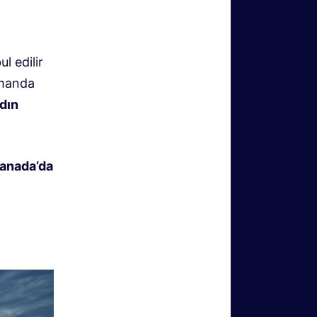
l edilir
amanda
adın
anada’da