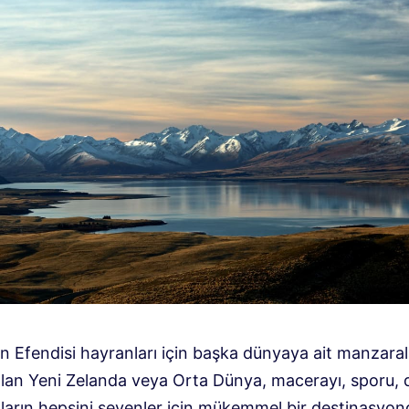
in Efendisi hayranları için başka dünyaya ait manzaral
 olan Yeni Zelanda veya Orta Dünya, macerayı, sporu, 
ların hepsini sevenler için mükemmel bir destinasyon