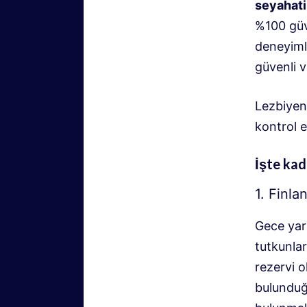
seyahati
%100 güve
deneyiml
güvenli v
Lezbiyen
kontrol e
İşte kad
1. Finla
Gece yarı
tutkunlar
rezervi 
bulunduğ