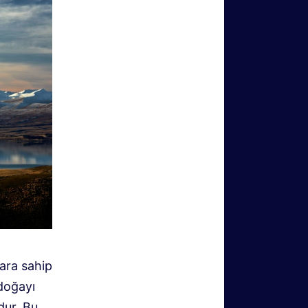
ara sahip
doğayı
dur. Bu