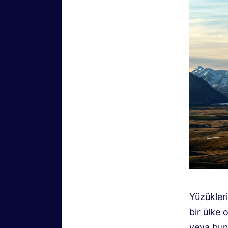
Yüzükler
bir ülke
veya bun