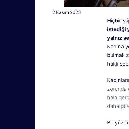
2 Kasım 2023
Hiçbir ş
istediği 
yalnız s
Kadına yö
bulmak zo
haklı seb
Kadınlar
zorunda 
hala gerç
daha güv
Bu yüzde