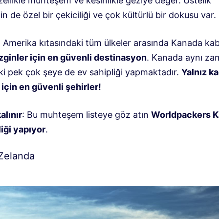
ellikle muhteşem ve kesinlikle geziye değer. Üstelik
nin de özel bir çekiciliği ve çok kültürlü bir dokusu var.
: Amerika kıtasındaki tüm ülkeler arasında Kanada kabu
zginler için en güvenli destinasyon
. Kanada aynı z
i pek çok şeye de ev sahipliği yapmaktadır.
Yalnız k
için en güvenli şehirler!
alınır
: Bu muhteşem listeye göz atın
Worldpackers K
liği yapıyor
.
 Zelanda