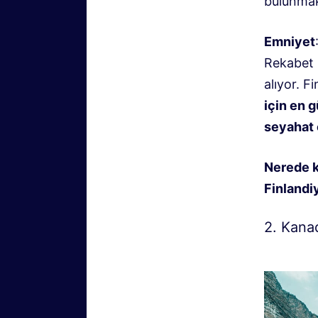
bulunmak
Emniyet
Rekabet E
alıyor. F
için en g
seyahat 
Nerede k
Finlandiy
2. Kana