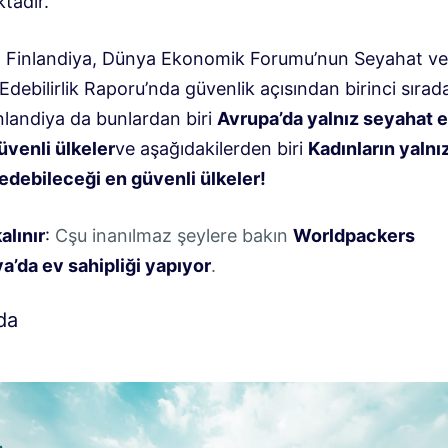
tadır.
: Finlandiya, Dünya Ekonomik Forumu’nun Seyahat ve
debilirlik Raporu’nda güvenlik açısından birinci sırad
inlandiya da bunlardan biri
Avrupa’da yalnız seyahat 
üvenli ülkeler
ve aşağıdakilerden biri
Kadınların yalnı
edebileceği en güvenli ülkeler!
alınır
:
C
şu inanılmaz şeylere bakın
Worldpackers
a’da ev sahipliği yapıyor
.
da