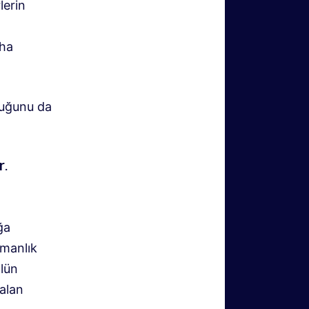
lerin
aha
duğunu da
r
.
ğa
rmanlık
ölün
alan