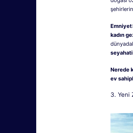
doğası öz
şehirleri
Emniyet
kadın ge
dünyadak
seyahati 
Nerede k
ev sahip
3. Yeni