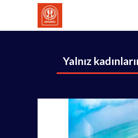
İçeriğe
atla
Yalnız kadınları