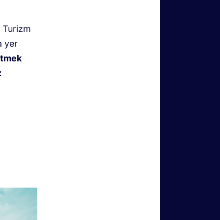
 Turizm
a yer
etmek
z