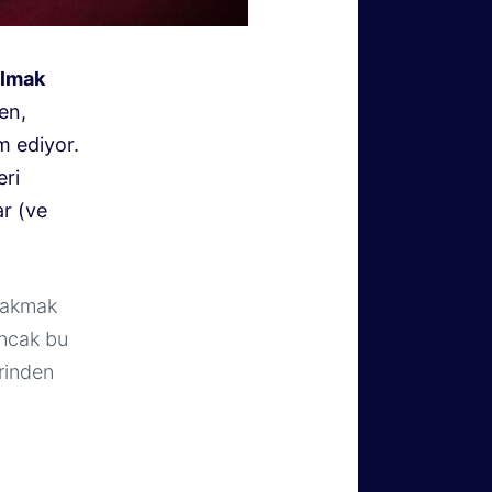
olmak
en,
 ediyor.
eri
ar (ve
 bakmak
Ancak bu
erinden