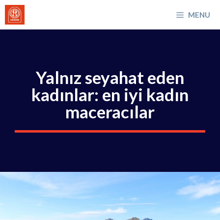
İçeriğe
MENU
atla
Yalnız seyahat eden
kadınlar: en iyi kadın
maceracılar