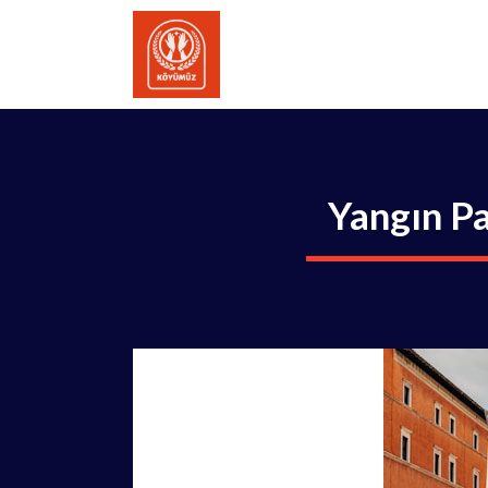
İçeriğe
atla
Yangın Pa