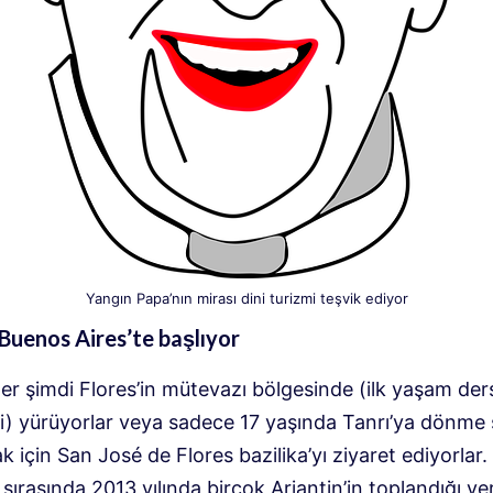
Yangın Papa’nın mirası dini turizmi teşvik ediyor
Buenos Aires’te başlıyor
ler şimdi Flores’in mütevazı bölgesinde (ilk yaşam ders
i) yürüyorlar veya sadece 17 yaşında Tanrı’ya dönme ş
k için San José de Flores bazilika’yı ziyaret ediyorlar.
 sırasında 2013 yılında birçok Arjantin’in toplandığı ye