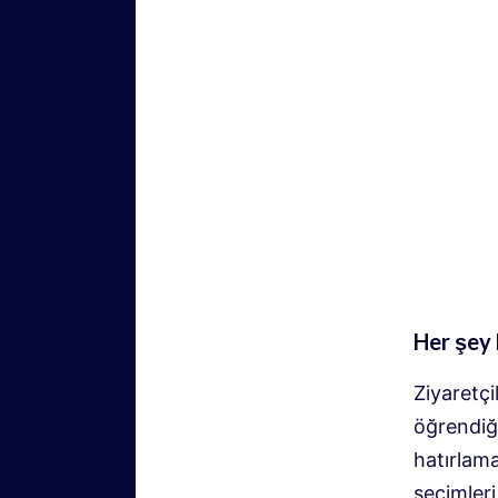
Her şey 
Ziyaretçi
öğrendiğ
hatırlama
seçimleri