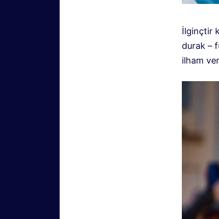
İlginçtir
durak – f
ilham ver