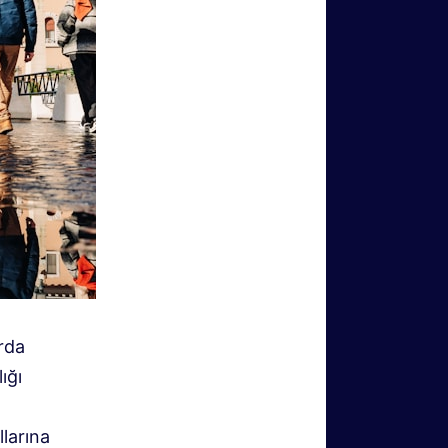
arda
ığı
llarına