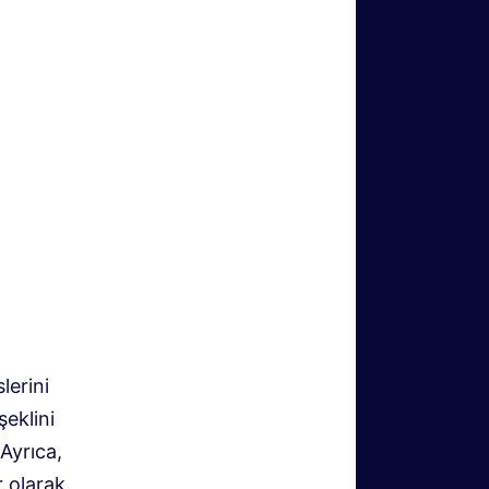
lerini
eklini
 Ayrıca,
r olarak