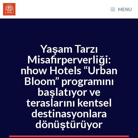
İçeriğe
MENU
atla
Yaşam Tarzı
Misafirperverliği:
nhow Hotels “Urban
Bloom” programını
başlatıyor ve
teraslarını kentsel
destinasyonlara
dönüştürüyor