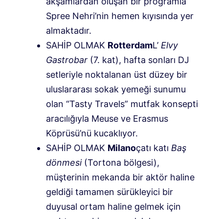
akşamlardan oluşan bir programla
Spree Nehri’nin hemen kıyısında yer
almaktadır.
SAHİP OLMAK
Rotterdam
L’
Elvy
Gastrobar
(7. kat), hafta sonları DJ
setleriyle noktalanan üst düzey bir
uluslararası sokak yemeği sunumu
olan “Tasty Travels” mutfak konsepti
aracılığıyla Meuse ve Erasmus
Köprüsü’nü kucaklıyor.
SAHİP OLMAK
Milano
çatı katı
Baş
dönmesi
(Tortona bölgesi),
müşterinin mekanda bir aktör haline
geldiği tamamen sürükleyici bir
duyusal ortam haline gelmek için