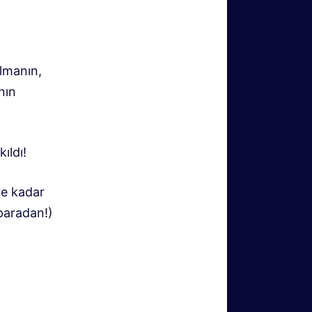
ılmanın,
nın
ıldı!
ye kadar
paradan!)