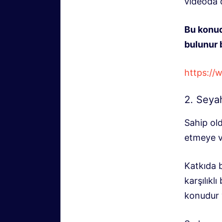
videoda 
Bu konud
bulunur 
https:/
2. Seyah
Sahip ol
etmeye v
Katkıda 
karşılıkl
konudur v