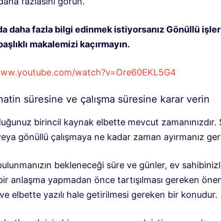
daha fazlasını görün.
a daha fazla bilgi edinmek istiyorsanız Gönüllü işler
başlıklı makalemizi kaçırmayın.
/www.youtube.com/watch?v=Ore60EKL5G4
atin süresine ve çalışma süresine karar verin
duğunuz birincil kaynak elbette mevcut zamanınızdır.
eya gönüllü çalışmaya ne kadar zaman ayırmanız ger
bulunmanızın bekleneceği süre ve günler, ev sahibiniz
ı bir anlaşma yapmadan önce tartışılması gereken önem
e elbette yazılı hale getirilmesi gereken bir konudur.