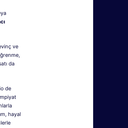
eya
acı
evinç ve
 öğrenme,
satı da
io de
impiyat
larla
üm, hayal
lerle