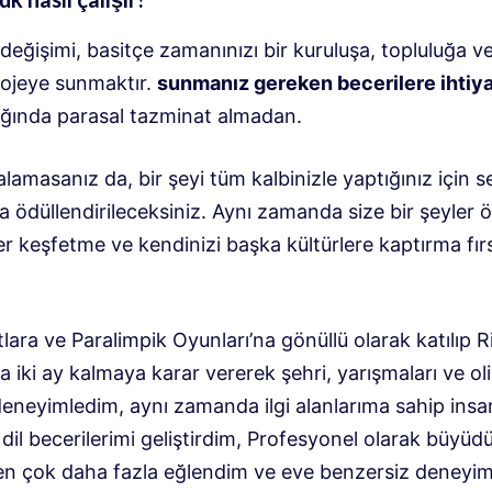
değişimi, basitçe zamanınızı bir kuruluşa, topluluğa v
rojeye sunmaktır.
sunmanız gereken becerilere ihtiy
lığında parasal tazminat almadan.
alamasanız da, bir şeyi tüm kalbinizle yaptığınız için s
a ödüllendirileceksiniz. Aynı zamanda size bir şeyler
er keşfetme ve kendinizi başka kültürlere kaptırma fır
lara ve Paralimpik Oyunları’na gönüllü olarak katılıp R
a iki ay kalmaya karar vererek şehri, yarışmaları ve ol
eneyimledim, aynı zamanda ilgi alanlarıma sahip insan
 dil becerilerimi geliştirdim, Profesyonel olarak büyüd
en çok daha fazla eğlendim ve eve benzersiz deneyim