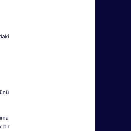
daki
sünü
dıma
k bir