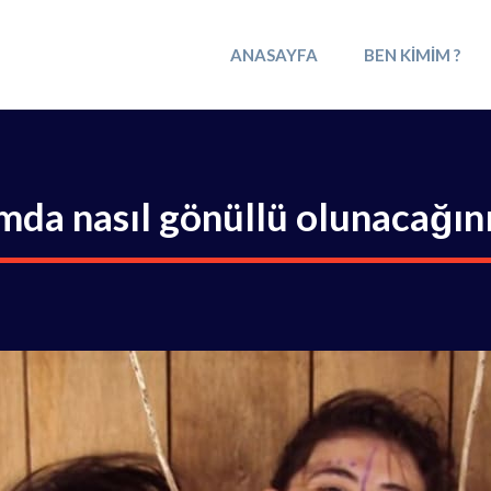
ANASAYFA
BEN KIMIM ?
mda nasıl gönüllü olunacağın