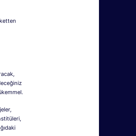
rketten
racak,
leceğiniz
mükemmel.
eler,
titüleri,
ağıdaki