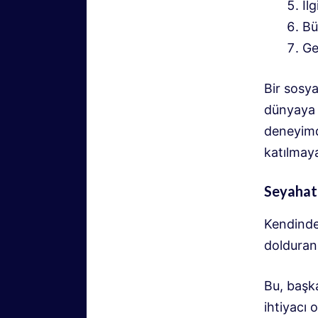
İl
Bü
Ge
Bir sosya
dünyaya 
deneyimdi
katılmaya
Seyahat 
Kendinde
dolduran
Bu, başk
ihtiyacı 