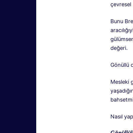
çevresel 
Bunu Brez
aracılığı
gülümsem
değeri.
Gönüllü 
Mesleki 
yaşadığı
bahsetmi
Nasıl ya
Gönüllülü