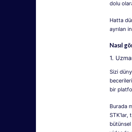
dolu ola
Hatta dü
ayrılan in
Nasıl gö
1. Uzman
Sizi düny
beceriler
bir plat
Burada mi
STK’lar, 
bütünsel 