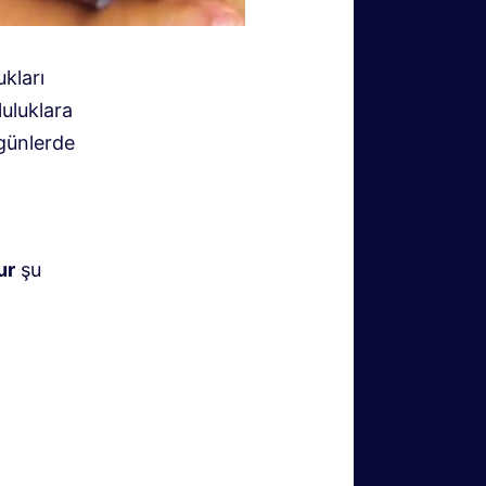
kları
luluklara
günlerde
ur
şu