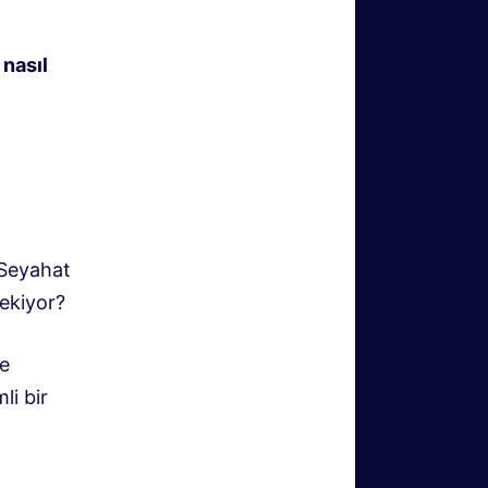
 nasıl
 Seyahat
ekiyor?
le
li bir