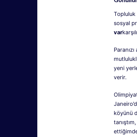
Topluluk 
sosyal p
var
karşı
Paranızı 
mutlulukl
yeni yerl
verir.
Olimpiyat
Janeiro’d
köyünü d
tanıştım,
ettiğimd