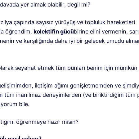
davada yer almak olabilir, değil mi?
ilya çapında sayısız yürüyüş ve topluluk hareketleri
yla öğrendim.
kolektifin gücü
birine elini vermenin, sar
enin ve karşılığında daha iyi bir gelecek umudu alma
olarak seyahat etmek tüm bunları benim için mümkün k
gelişimimden, iletişim ağımı genişletmemden ve şimdi
m tüm inanılmaz deneyimlerden (ve biriktirdiğim tüm 
yorum bile.
ptığımı öğrenmeye hazır mısın?
k nasıl çalışır?