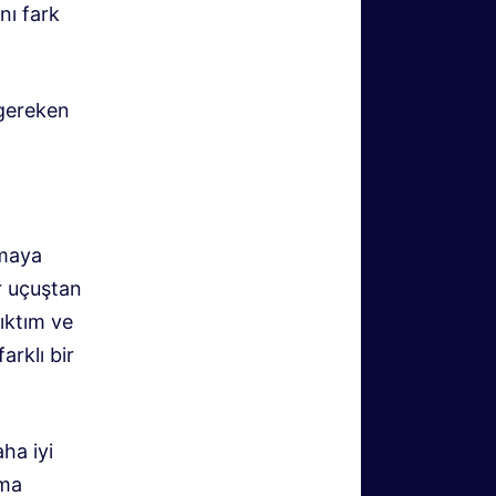
nı fark
 gereken
lmaya
r uçuştan
ıktım ve
arklı bir
ha iyi
rma