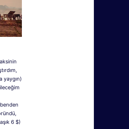
aksinin
tırdım,
da yaygın)
bileceğim
n benden
öründü,
aşık 6 $)