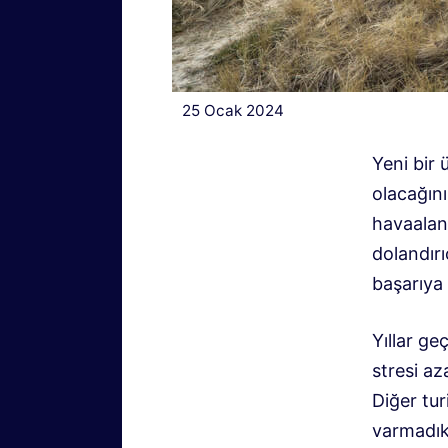
25 Ocak 2024
Yeni bir 
olacağını
havaalanı
dolandırı
başarıya 
Yıllar ge
stresi a
Diğer tur
varmadıkl