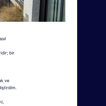
asıl
dir; bir
i
ak ve
iştirdim.
i,