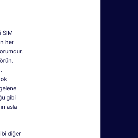
i SIM
en her
 forumdur.
görün.
.
çok
 gelene
u gibi
ın asla
bi diğer