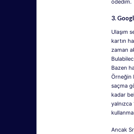
ödedim.
3. Googl
Ulaşım se
kartın h
zaman akl
Bulabilec
Bazen hav
Örneğin L
saçma gö
kadar be
yalnızca 
kullanma
Ancak Sr