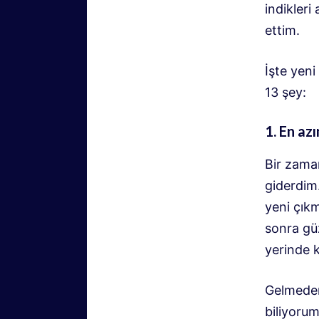
indikleri
ettim.
İşte yen
13 şey:
1. En az
Bir zaman
giderdim.
yeni çıkm
sonra güz
yerinde 
Gelmeden
biliyoru