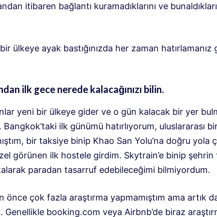
 andan itibaren bağlantı kuramadıklarını ve bunaldıkları
i bir ülkeye ayak bastığınızda her zaman hatırlamanız
ından ilk gece nerede kalacağınızı bilin.
lar yeni bir ülkeye gider ve o gün kalacak bir yer bu
 Bangkok’taki ilk günümü hatırlıyorum, uluslararası bi
ıştım, bir taksiye binip Khao San Yolu’na doğru yola ç
el görünen ilk hostele girdim. Skytrain’e binip şehrin f
kalarak paradan tasarruf edebileceğimi bilmiyordum.
 önce çok fazla araştırma yapmamıştım ama artık da
m. Genellikle booking.com veya Airbnb’de biraz araştı