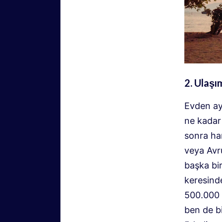
2. Ulaşı
Evden ay
ne kadar
sonra han
veya Avru
başka bi
keresinde
500.000 I
ben de bi