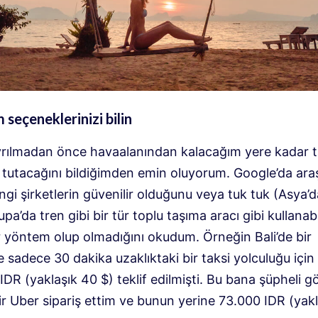
m seçeneklerinizi bilin
rılmadan önce havaalanından kalacağım yere kadar t
 tutacağını bildiğimden emin oluyorum. Google’da araş
gi şirketlerin güvenilir olduğunu veya tuk tuk (Asya’
pa’da tren gibi bir tür toplu taşıma aracı gibi kullana
r yöntem olup olmadığını okudum. Örneğin Bali’de bir
 sadece 30 dakika uzaklıktaki bir taksi yolculuğu içi
DR (yaklaşık 40 $) teklif edilmişti. Bu bana şüpheli g
r Uber sipariş ettim ve bunun yerine 73.000 IDR (yakl