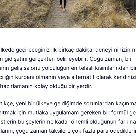
ülkede geçireceğiniz ilk birkaç dakika, deneyiminizin n
n gidişatını gerçekten belirleyebilir. Çoğu zaman, bir
nın geliş salonu yolculuğun en telaşlı kısımlarından biri
cılığın kurbanı olmanın veya alternatif olarak kendiniz
hazırlamanın kolay olduğu bir yerdir.
çtikçe, yeni bir ülkeye geldiğimde sorunlardan kaçınm
zaltmak için mutlaka uygulamam gereken bir formül gel
istlerin bu şeylerin ne kadar önemli olduğunun farkına
arını, çoğu zaman taksilere çok fazla para ödediklerin