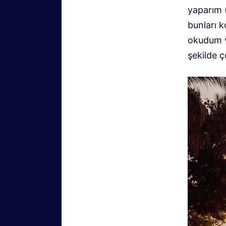
yaparım (
bunları 
okudum v
şekilde 