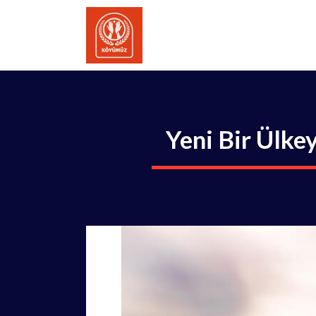
İçeriğe
atla
Yeni Bir Ülke