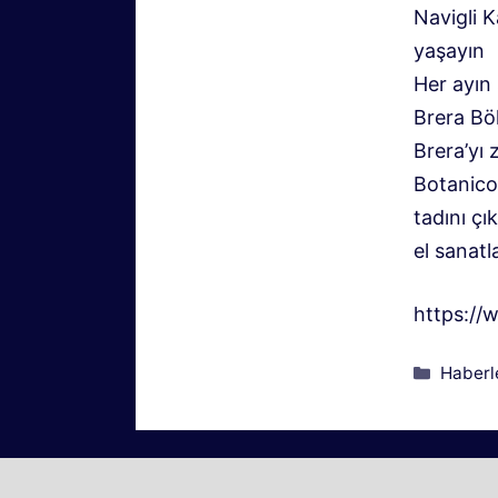
Navigli K
yaşayın
Her ayın 
Brera Bö
Brera’yı 
Botanico
tadını çık
el sanatl
https://
Kategor
Haberl