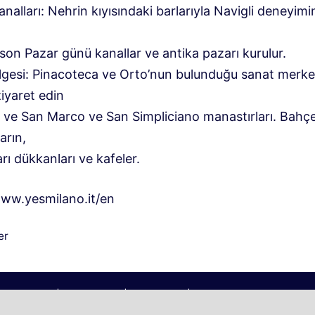
analları: Nehrin kıyısındaki barlarıyla Navigli deneyimi
son Pazar günü kanallar ve antika pazarı kurulur.
lgesi: Pinacoteca ve Orto’nun bulunduğu sanat merke
ziyaret edin
 ve San Marco ve San Simpliciano manastırları. Bahçe
arın,
arı dükkanları ve kafeler.
www.yesmilano.it/en
iler
er
2026 | Köyümüz © | Gezi Blogu | Köyümü
z@aol.com