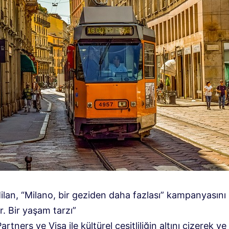
ilan, “Milano, bir geziden daha fazlası” kampanyasını
r. Bir yaşam tarzı”
rtners ve Visa ile kültürel çeşitliliğin altını çizerek ve