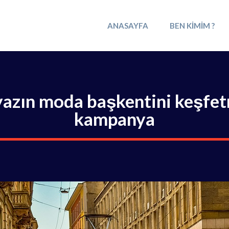
ANASAYFA
BEN KIMIM ?
yazın moda başkentini keşfet
kampanya