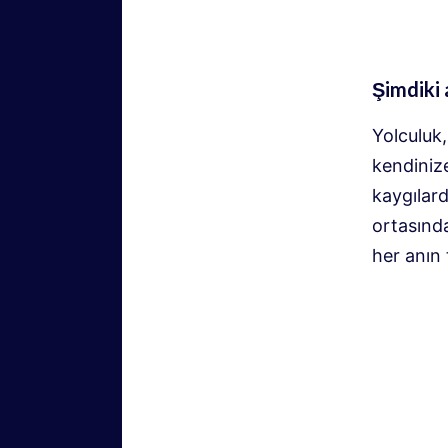
Şimdiki 
Yolculuk,
kendinize
kaygılard
ortasınd
her anın 