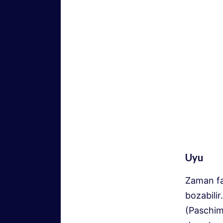
Uyu
Zaman fa
bozabili
(Paschim