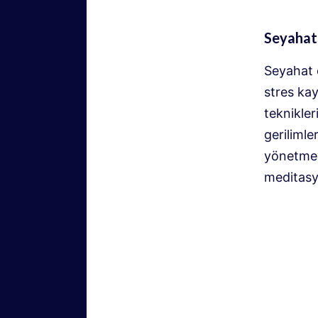
Seyahat 
Seyahat e
stres kay
teknikler
gerilimle
yönetmeye
meditasyo