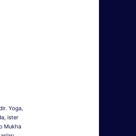
dir. Yoga,
a, ister
dho Mukha
asları