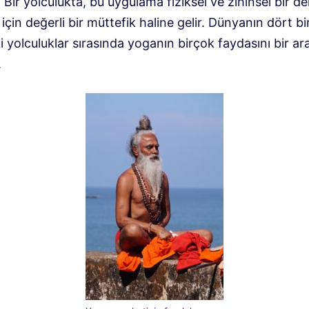
. Bir yolculukta, bu uygulama fiziksel ve zihinsel bir d
çin değerli bir müttefik haline gelir. Dünyanın dört bi
 yolculuklar sırasında yoganın birçok faydasını bir ar
.