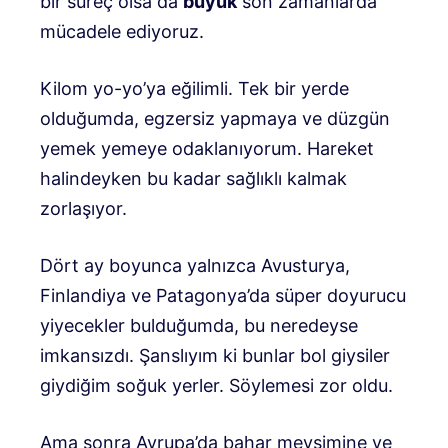
bir süreç olsa da
büyük
son zamanlarda
mücadele ediyoruz.
Kilom yo-yo’ya eğilimli. Tek bir yerde
olduğumda, egzersiz yapmaya ve düzgün
yemek yemeye odaklanıyorum. Hareket
halindeyken bu kadar sağlıklı kalmak
zorlaşıyor.
Dört ay boyunca yalnızca Avusturya,
Finlandiya ve Patagonya’da süper doyurucu
yiyecekler bulduğumda, bu neredeyse
imkansızdı. Şanslıyım ki bunlar bol giysiler
giydiğim soğuk yerler. Söylemesi zor oldu.
Ama sonra Avrupa’da bahar mevsimine ve