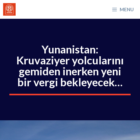
İçeriğe
MENU
atla
Yunanistan:
Kruvaziyer yolcularını
gemiden inerken yeni
bir vergi bekleyecek…