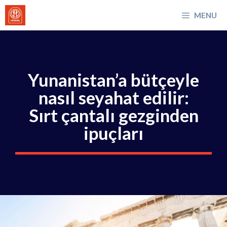
İçeriğe
MENU
atla
Yunanistan’a bütçeyle
nasıl seyahat edilir:
Sırt çantalı gezginden
ipuçları