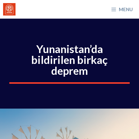
İçeriğe
MENU
atla
Yunanistan’da
bildirilen birkaç
deprem