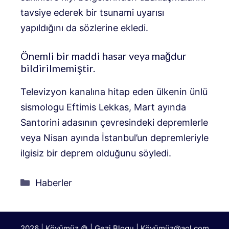
tavsiye ederek bir tsunami uyarısı
yapıldığını da sözlerine ekledi.
Önemli bir maddi hasar veya mağdur
bildirilmemiştir.
Televizyon kanalına hitap eden ülkenin ünlü
sismologu Eftimis Lekkas, Mart ayında
Santorini adasının çevresindeki depremlerle
veya Nisan ayında İstanbul’un depremleriyle
ilgisiz bir deprem olduğunu söyledi.
Kategoriler
Haberler
2026 | Köyümüz © | Gezi Blogu | Köyümü
z@aol.com