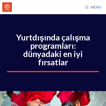
İçeriğe
MENU
atla
Yurtdışında çalışma
programları:
dünyadaki en iyi
fırsatlar