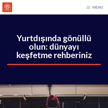
İçeriğe
MENU
atla
Yurtdışında gönüllü
olun: dünyayı
keşfetme rehberiniz