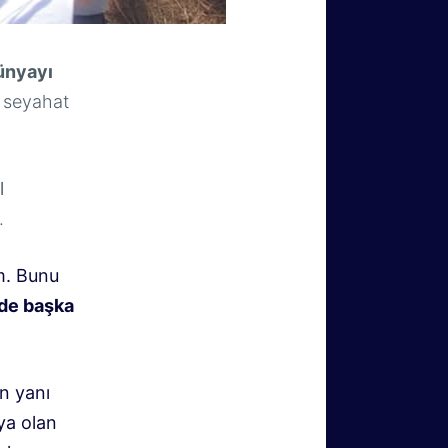
ünyayı
e seyahat
l
.
m. Bunu
lde başka
n yanı
ya olan