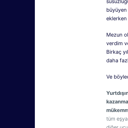
susuzluğ
büyüyen z
eklerken
Mezun ol
verdim v
Birkaç y
daha faz
Ve böyle
Yurtdışı
kazanman
mükemmel
tüm eşyal
diğer ucu