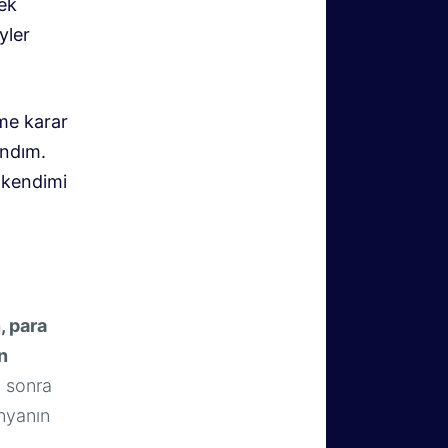
ek
yler
me karar
ındım.
 kendimi
, para
n
n sonra
nyanın