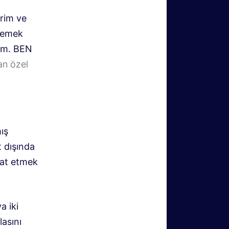
rim ve
demek
tım. BEN
an özel
ış
t dışında
hat etmek
a iki
asını