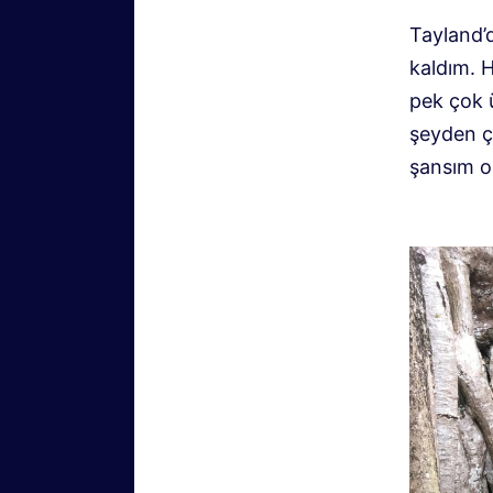
Tayland’
kaldım. H
pek çok 
şeyden ç
şansım o