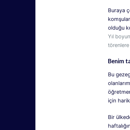
Buraya ç
komşular
olduğu k
Yıl boyun
törenlere 
Benim t
Bu gezeg
olanlarım
öğretmen
için harik
Bir ülked
haftalığ