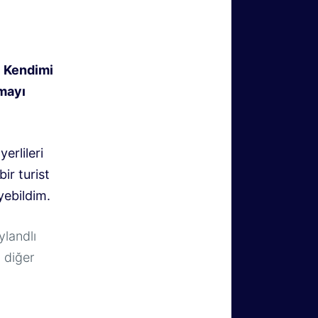
.
Kendimi
kmayı
rlileri
ir turist
ebildim.
ylandlı
 diğer