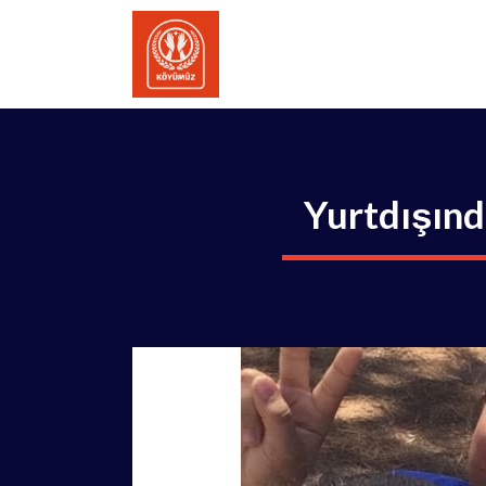
İçeriğe
atla
Yurtdışınd