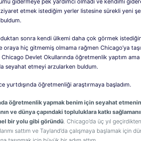
umu gidermeye pek yardımcı olmadı ve kendimi gider
iyaret etmek istediğim yerler listesine sürekli yeni şe
 buldum.
duktan sonra kendi ülkemi daha çok görmek istediği
e oraya hiç gitmemiş olmama rağmen Chicago’ya taş
ıl Chicago Devlet Okullarında öğretmenlik yaptım ama
la seyahat etmeyi arzularken buldum.
ce yurtdışında öğretmenliği araştırmaya başladım.
nda öğretmenlik yapmak benim için seyahat etmenin
ın ve dünya çapındaki topluluklara katkı sağlamanı
 bir yolu gibi göründü
. Chicago’da üç yıl geçirdikte
arımı sattım ve Tayland’da çalışmaya başlamak için dü
na taşınmak için büyük bir adım attım.