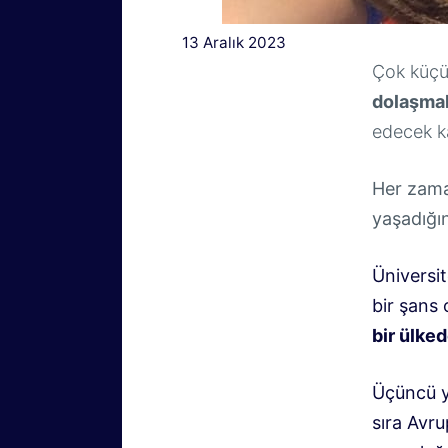
13 Aralık 2023
Çok küçü
dolaşma
edecek k
Her zam
yaşadığı
Üniversi
bir şans
bir ülke
Üçüncü y
sıra Avr