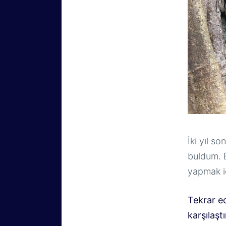
İki yıl s
buldum. B
yapmak i
Tekrar e
karşılaşt