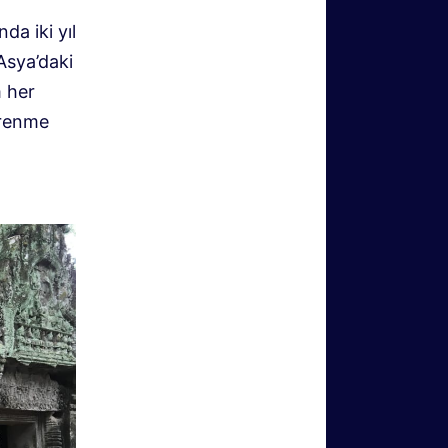
a iki yıl
Asya’daki
m her
ğrenme