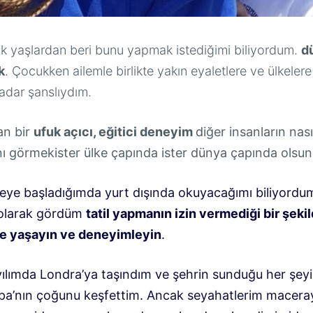
k yaşlardan beri bunu yapmak istediğimi biliyordum.
d
k
. Çocukken ailemle birlikte yakın eyaletlere ve ülkeler
adar şanslıydım.
an bir
ufuk açıcı, eğitici deneyim
diğer insanların nası
nı görmek
ister ülke çapında ister dünya çapında olsun
teye başladığımda yurt dışında okuyacağımı biliyordu
 olarak gördüm
tatil yapmanın izin vermediği bir şeki
de yaşayın ve deneyimleyin
.
ılımda Londra’ya taşındım ve şehrin sunduğu her şeyi
upa’nın çoğunu keşfettim. Ancak seyahatlerim macera