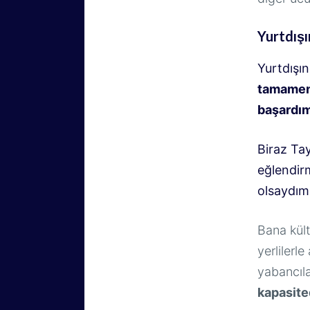
Yurtdışı
Yurtdışı
tamamen 
başardı
Biraz Ta
eğlendirm
olsaydım
Bana kült
yerlilerl
yabancıla
kapasite