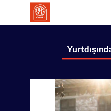
İçeriğe
atla
Yurtdışında