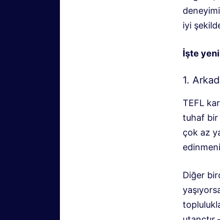
deneyimin
iyi şekil
İşte yen
1. Arka
TEFL kari
tuhaf bir
çok az y
edinmeni
Diğer bi
yaşıyorsa
topluluk
utançtır 