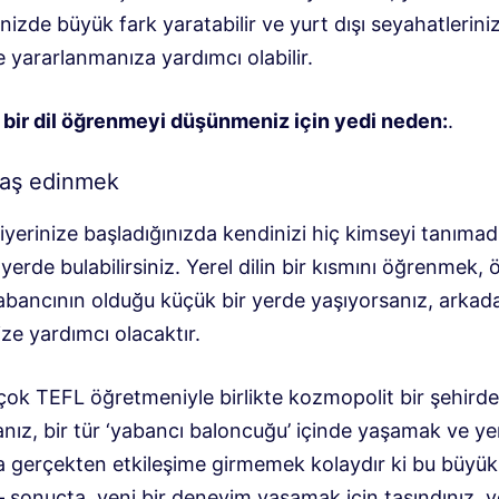
izde büyük fark yaratabilir ve yurt dışı seyahatlerin
de yararlanmanıza yardımcı olabilir.
i bir dil öğrenmeyi düşünmeniz için yedi neden:
.
daş edinmek
yerinize başladığınızda kendinizi hiç kimseyi tanımad
 yerde bulabilirsiniz. Yerel dilin bir kısmını öğrenmek, ö
abancının olduğu küçük bir yerde yaşıyorsanız, arkad
ze yardımcı olacaktır.
rçok TEFL öğretmeniyle birlikte kozmopolit bir şehirde
nız, bir tür ‘yabancı baloncuğu’ içinde yaşamak ve ye
la gerçekten etkileşime girmemek kolaydır ki bu büyük
– sonuçta, yeni bir deneyim yaşamak için taşındınız. y