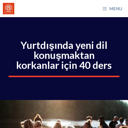
İçeriğe
MENU
atla
Yurtdışında yeni dil
konuşmaktan
korkanlar için 40 ders