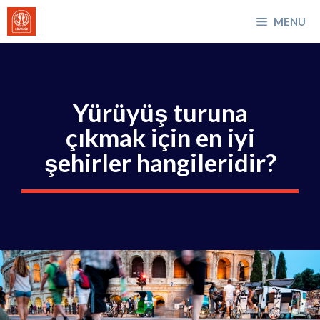
İçeriğe
MENU
atla
Yürüyüş turuna
çıkmak için en iyi
şehirler hangileridir?