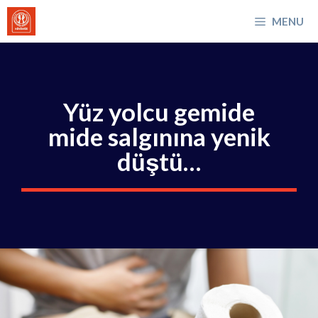
İçeriğe
MENU
atla
Yüz yolcu gemide
mide salgınına yenik
düştü…