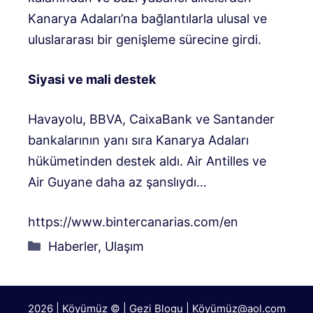
Kanarya Adaları’na bağlantılarla ulusal ve
uluslararası bir genişleme sürecine girdi.
Siyasi ve mali destek
Havayolu, BBVA, CaixaBank ve Santander
bankalarının yanı sıra Kanarya Adaları
hükümetinden destek aldı. Air Antilles ve
Air Guyane daha az şanslıydı…
https://www.bintercanarias.com/en
Kategoriler
Haberler
,
Ulaşım
2026 | Köyümüz © | Gezi Blogu | Köyümü
z@aol.com