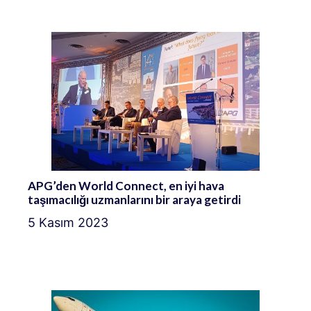
APG’den World Connect, en iyi hava
taşımacılığı uzmanlarını bir araya getirdi
5 Kasım 2023