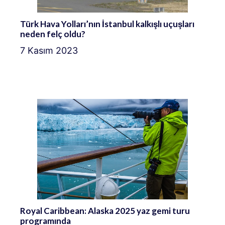
Türk Hava Yolları’nın İstanbul kalkışlı uçuşları
neden felç oldu?
7 Kasım 2023
Royal Caribbean: Alaska 2025 yaz gemi turu
programında