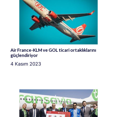
Air France-KLM ve GOL ticari ortaklıklarını
güçlendiriyor
4 Kasım 2023