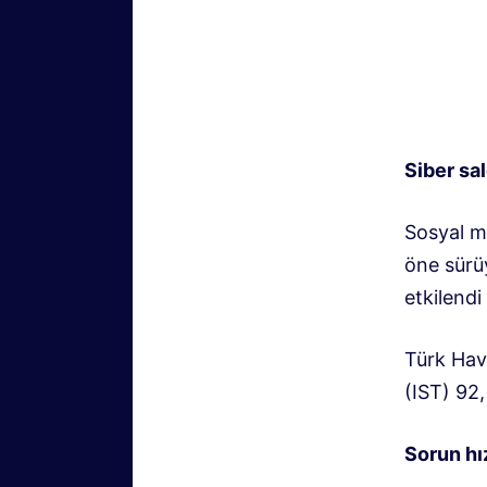
Siber sal
Sosyal m
öne sürü
etkilend
Türk Hava
(IST) 92
Sorun hı