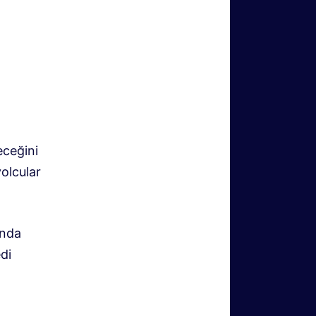
eceğini
olcular
’nda
di