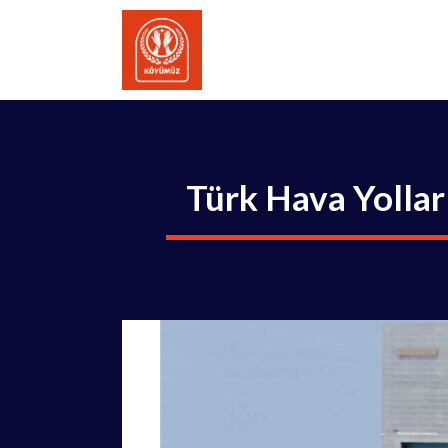
İçeriğe
atla
Türk Hava Yolları