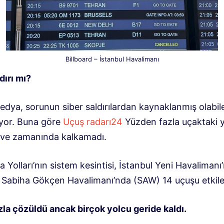
Billboard – İstanbul Havalimanı
dırı mı?
edya, sorunun siber saldırılardan kaynaklanmış olabil
yor. Buna göre
Uçuş radarı24
Yüzden fazla uçaktaki y
i ve zamanında kalkamadı.
 Yolları’nın sistem kesintisi, İstanbul Yeni Havalimanı
, Sabiha Gökçen Havalimanı’nda (SAW) 14 uçuşu etkile
zla çözüldü ancak birçok yolcu geride kaldı.