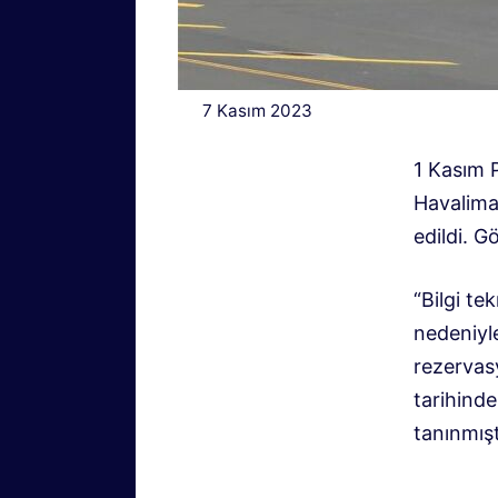
7 Kasım 2023
1 Kasım 
Havaliman
edildi. 
“Bilgi te
nedeniyle
rezervas
tarihinde
tanınmışt