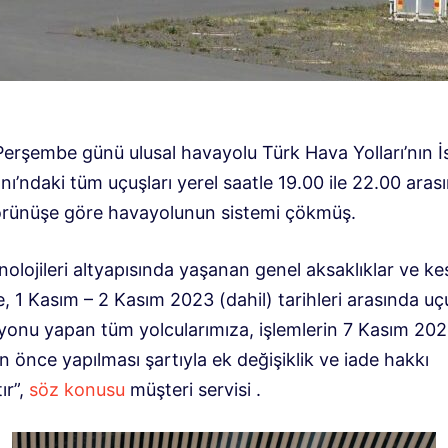
Perşembe günü ulusal havayolu Türk Hava Yolları’nın İ
ı’ndaki tüm uçuşları yerel saatle 19.00 ile 22.00 arası
Görünüşe göre havayolunun sistemi çökmüş.
knolojileri altyapısında yaşanan genel aksaklıklar ve kes
, 1 Kasım – 2 Kasım 2023 (dahil) tarihleri ​​arasında uç
yonu yapan tüm yolcularımıza, işlemlerin 7 Kasım 20
n önce yapılması şartıyla ek değişiklik ve iade hakkı
ır”,
söz konusu
müşteri servisi .