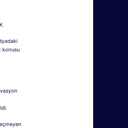
X.
dyadaki
öz konusu
ervasyon
ldi.
 geçmeyen