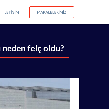
MAKALELERIMIZ
İLETIŞIM
ı neden felç oldu?