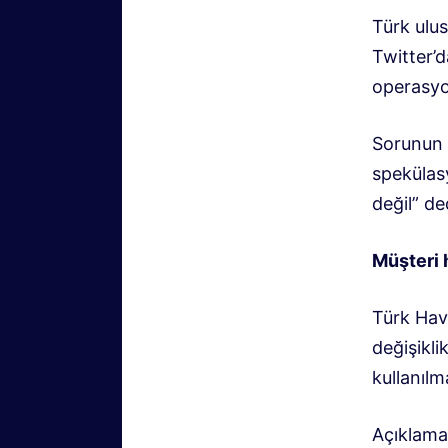
Türk ulus
Twitter’
operasyo
Sorunun 
spekülasy
değil” de
Müşteri h
Türk Hav
değişikli
kullanılm
Açıklama