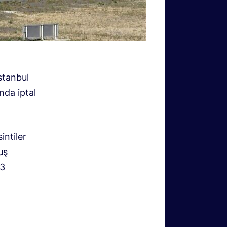
stanbul
nda iptal
intiler
uş
23