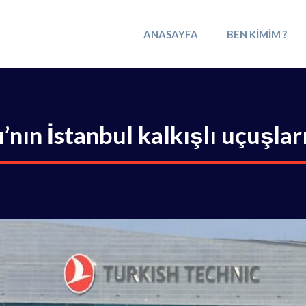
ANASAYFA
BEN KIMIM ?
’nın İstanbul kalkışlı uçuşlar