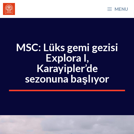
İçeriğe
MENU
atla
MSC: Lüks gemi gezisi
Explora I,
Karayipler’de
sezonuna başlıyor