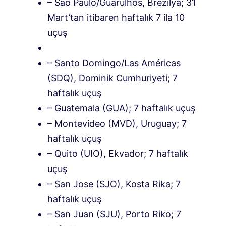
– São Paulo/Guarulhos, Brezilya; 31
Mart’tan itibaren haftalık 7 ila 10
uçuş
– Santo Domingo/Las Américas
(SDQ), Dominik Cumhuriyeti; 7
haftalık uçuş
– Guatemala (GUA); 7 haftalık uçuş
– Montevideo (MVD), Uruguay; 7
haftalık uçuş
– Quito (UIO), Ekvador; 7 haftalık
uçuş
– San Jose (SJO), Kosta Rika; 7
haftalık uçuş
– San Juan (SJU), Porto Riko; 7