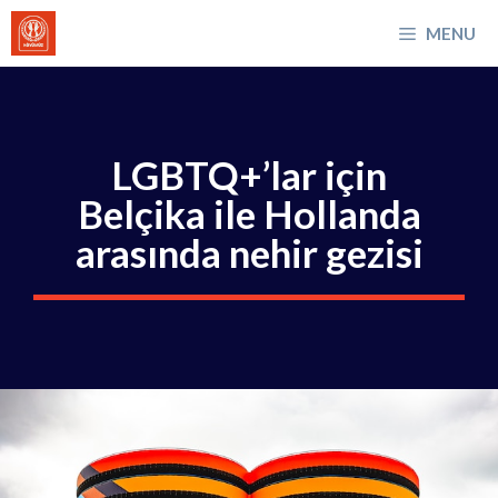
İçeriğe
MENU
atla
LGBTQ+’lar için
Belçika ile Hollanda
arasında nehir gezisi