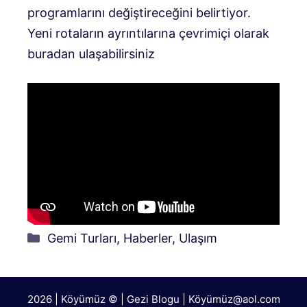
programlarını değiştireceğini belirtiyor.
Yeni rotaların ayrıntılarına çevrimiçi olarak
buradan ulaşabilirsiniz
Kategoriler
Gemi Turları
,
Haberler
,
Ulaşım
2026 | Köyümüz © | Gezi Blogu | Köyümü
z@aol.com