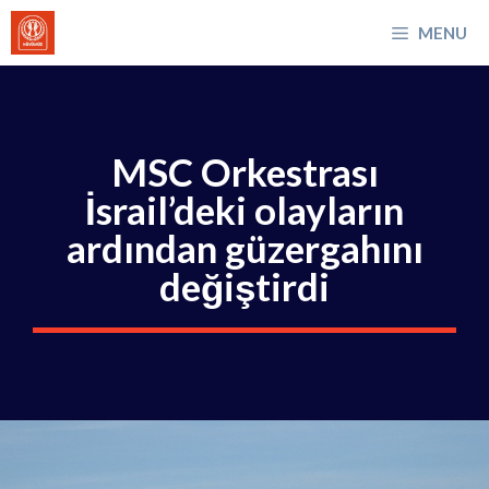
İçeriğe
MENU
atla
MSC Orkestrası
İsrail’deki olayların
ardından güzergahını
değiştirdi